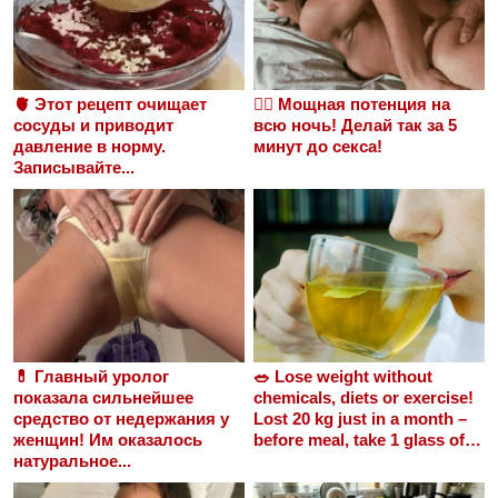
🫀 Этот рецепт очищает
❤️‍🔥 Мощная потенция на
сосуды и приводит
всю ночь! Делай так за 5
давление в норму.
минут до секса!
Записывайте...
💊 Главный уролог
🥗 Lose weight without
показала сильнейшее
chemicals, diets or exercise!
средство от недержания у
Lost 20 kg just in a month –
женщин! Им оказалось
before meal, take 1 glass of…
натуральное...