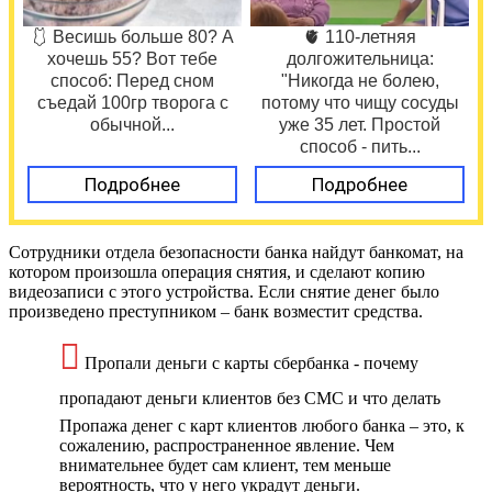
🩱 Весишь больше 80? А
🫀 110-летняя
хочешь 55? Вот тебе
долгожительница:
способ: Перед сном
"Никогда не болею,
съедай 100гр творога с
потому что чищу сосуды
обычной...
уже 35 лет. Простой
способ - пить...
Подробнее
Подробнее
Сотрудники отдела безопасности банка найдут банкомат, на
котором произошла операция снятия, и сделают копию
видеозаписи с этого устройства. Если снятие денег было
произведено преступником – банк возместит средства.
Пропали деньги с карты сбербанка - почему
пропадают деньги клиентов без СМС и что делать
Пропажа денег с карт клиентов любого банка – это, к
сожалению, распространенное явление. Чем
внимательнее будет сам клиент, тем меньше
вероятность, что у него украдут деньги.