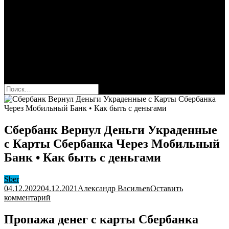
Сбербанк
Оформить карту Сбера
Взять кредит
Комиссии за переводы
Вклады для физ и юрлиц
Вопросы и ответы
Форум
кнопка режима сайта
Найти:
Сбербанк Вернул Деньги Украденные
с Карты Сбербанка Через Мобильный
Банк • Как быть с деньгами
Sber
04.12.2022
04.12.2021
Александр Васильев
Оставить
к
комментарий
Сбербанк
Вернул
Пропажа денег с карты Сбербанка
Деньги