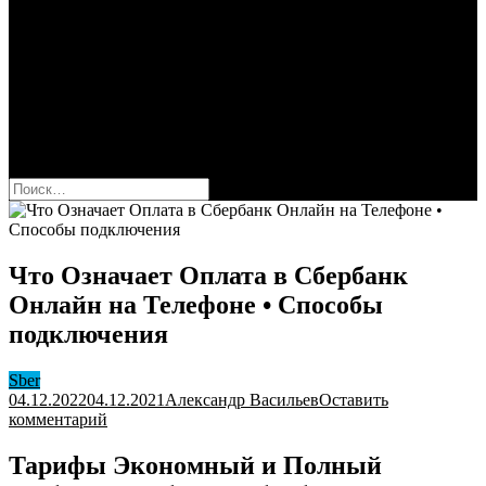
Сбербанк
Оформить карту Сбера
Взять кредит
Комиссии за переводы
Вклады для физ и юрлиц
Вопросы и ответы
Форум
кнопка режима сайта
Найти:
Что Означает Оплата в Сбербанк
Онлайн на Телефоне • Способы
подключения
Sber
04.12.2022
04.12.2021
Александр Васильев
Оставить
к
комментарий
Что
Означает
Тарифы Экономный и Полный
Оплата