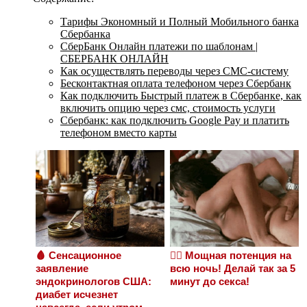
Тарифы Экономный и Полный Мобильного банка
Сбербанка
СберБанк Онлайн платежи по шаблонам |
СБЕРБАНК ОНЛАЙН
Как осуществлять переводы через СМС-систему
Бесконтактная оплата телефоном через Сбербанк
Как подключить Быстрый платеж в Сбербанке, как
включить опцию через смс, стоимость услуги
Сбербанк: как подключить Google Pay и платить
телефоном вместо карты
🩸 Сенсационное
❤️‍🔥 Мощная потенция на
заявление
всю ночь! Делай так за 5
эндокринологов США:
минут до секса!
диабет исчезнет