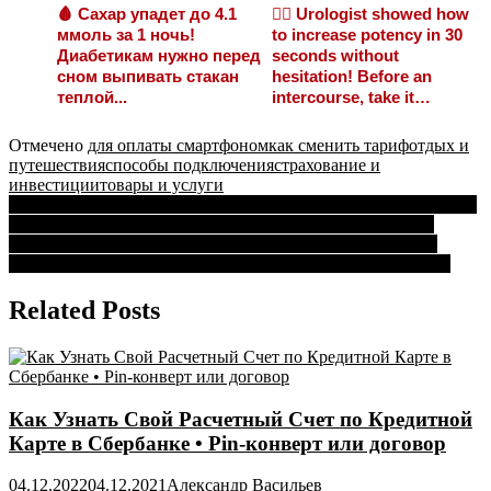
🩸 Сахар упадет до 4.1
❤️‍🔥 Urologist showed how
ммоль за 1 ночь!
to increase potency in 30
Диабетикам нужно перед
seconds without
сном выпивать стакан
hesitation! Before an
теплой...
intercourse, take it…
Отмечено
для оплаты смартфоном
как сменить тариф
отдых и
путешествия
способы подключения
страхование и
инвестиции
товары и услуги
Навигация
Как Купить Акции Сбербанка Физическому Лицу и Получать
Дивиденды Через Сбербанк Онлайн Цена • Типы акций
по
Со Скольки Работает Сбербанк в Волгограде Кировский
записям
Район • Москва м красносельская ул в красносельская д 34
Related Posts
Как Узнать Свой Расчетный Счет по Кредитной
Карте в Сбербанке • Pin-конверт или договор
04.12.2022
04.12.2021
Александр Васильев