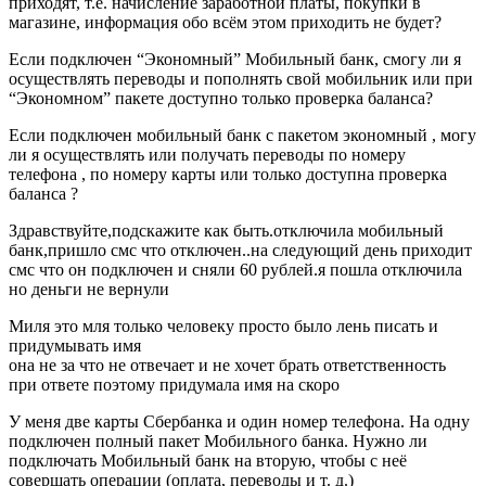
приходят, т.е. начисление заработной платы, покупки в
магазине, информация обо всём этом приходить не будет?
Если подключен “Экономный” Мобильный банк, смогу ли я
осуществлять переводы и пополнять свой мобильник или при
“Экономном” пакете доступно только проверка баланса?
Если подключен мобильный банк с пакетом экономный , могу
ли я осуществлять или получать переводы по номеру
телефона , по номеру карты или только доступна проверка
баланса ?
Здравствуйте,подскажите как быть.отключила мобильный
банк,пришло смс что отключен..на следующий день приходит
смс что он подключен и сняли 60 рублей.я пошла отключила
но деньги не вернули
Миля это мля только человеку просто было лень писать и
придумывать имя
она не за что не отвечает и не хочет брать ответственность
при ответе поэтому придумала имя на скоро
У меня две карты Сбербанка и один номер телефона. На одну
подключен полный пакет Мобильного банка. Нужно ли
подключать Мобильный банк на вторую, чтобы с неё
совершать операции (оплата, переводы и т. д.)