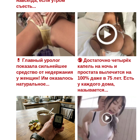
навсегда, если утром
съесть...
💊 Главный уролог
🔞 Достаточно четырёх
показала сильнейшее
капель на ночь и
средство от недержания
простата вылечится на
у женщин! Им оказалось
100% даже в 75 лет. Есть
натуральное...
у каждого дома,
называется...