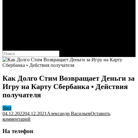
Сбербанк
Оформить карту Сбера
Взять кредит
Комиссии за переводы
Вклады для физ и юрлиц
Вопросы и ответы
Форум
кнопка режима сайта
Найти:
Как Долго Стим Возвращает Деньги за
Игру на Карту Сбербанка • Действия
получателя
Sber
04.12.2022
04.12.2021
Александр Васильев
Оставить
к
комментарий
Как
Долго
На телефон
Стим