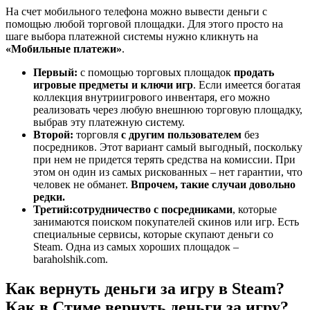
Возвращает
На счет мобильного телефона можно вывести деньги с
Деньги
помощью любой торговой площадки. Для этого просто на
за
шаге выбора платежной системы нужно кликнуть на
Игру
«Мобильные платежи»
.
на
Карту
Первый:
с помощью торговых площадок
продать
Сбербанка
игровые предметы и ключи игр
. Если имеется богатая
•
коллекция внутриигрового инвентаря, его можно
Действия
реализовать через любую внешнюю торговую площадку,
получателя
выбрав эту платежную систему.
Второй:
торговля
с другим пользователем
без
посредников. Этот вариант самый выгодный, поскольку
при нем не придется терять средства на комиссии. При
этом он один из самых рискованных – нет гарантии, что
человек не обманет.
Впрочем, такие случаи довольно
редки.
Третий:
сотрудничество с посредниками
, которые
занимаются поиском покупателей скинов или игр. Есть
специальные сервисы, которые скупают деньги со
Steam. Одна из самых хороших площадок –
baraholshik.com.
Как вернуть деньги за игру в Steam?
Как в Стиме вернуть деньги за игру?