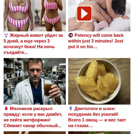
Жирный живот уйдет за
Potency will come back
5 дней, а еще через 3
within just 3 minutes! Just
исчезнут бока! На ночь
put it on his…
съедайте...
Мясников раскрыл
Диетологи в шоке:
правду: если у вас диабет,
похудение без усилий!
не пейте метформин!
Всего 1 овощ — и вес тает
Сбивает сахар обычный...
на глазах…