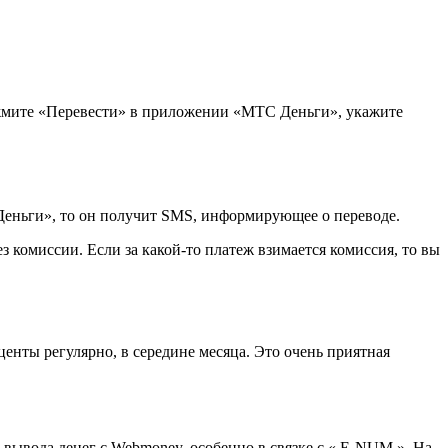
Нажмите «Перевести» в приложении «МТС Деньги», укажите
 Деньги», то он получит SMS, информирующее о переводе.
комиссии. Если за какой-то платеж взимается комиссия, то вы
енты регулярно, в середине месяца. Это очень приятная
 вывода денег с Webmoney, особенно в связке с « E-NUM ». На