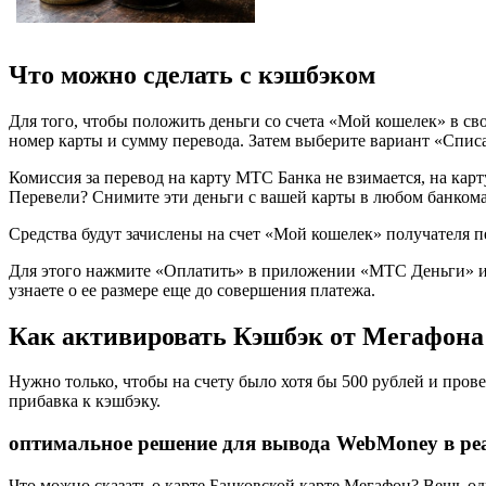
Что можно сделать с кэшбэком
Для того, чтобы положить деньги со счета «Мой кошелек» в с
номер карты и сумму перевода. Затем выберите вариант «Спис
Комиссия за перевод на карту МТС Банка не взимается, на кар
Перевели? Снимите эти деньги с вашей карты в любом банкома
Средства будут зачислены на счет «Мой кошелек» получателя п
Для этого нажмите «Оплатить» в приложении «МТС Деньги» и в
узнаете о ее размере еще до совершения платежа.
Как активировать Кэшбэк от Мегафона:
Нужно только, чтобы на счету было хотя бы 500 рублей и пров
прибавка к кэшбэку.
оптимальное решение для вывода WebMoney в р
Что можно сказать о карте Банковской карте Мегафон? Вещь од