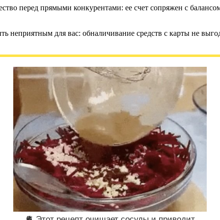
ство перед прямыми конкурентами: ее счет сопряжен с балансом т
ь неприятным для вас: обналичивание средств с карты не выгодн
🫀 Этот рецепт очищает сосуды и приводит