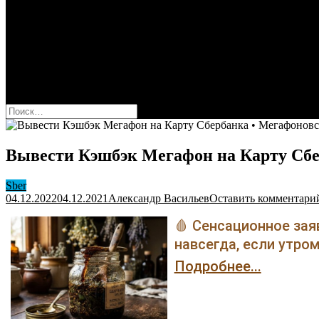
Оформить карту Сбера
Взять кредит
Комиссии за переводы
Вклады для физ и юрлиц
Вопросы и ответы
Форум
кнопка режима сайта
Найти:
Вывести Кэшбэк Мегафон на Карту Сбе
Sber
04.12.2022
04.12.2021
Александр Васильев
Оставить комментари
🩸 Сенсационное зая
навсегда, если утром
Подробнее...