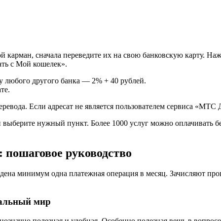
вой карман, сначала переведите их на свою банковскую карту. 
ать с Мой кошелек».
ту любого другого банка — 2% + 40 рублей.
те.
еревода. Если адресат не является пользователем сервиса «МТС
ыберите нужный пункт. Более 1000 услуг можно оплачивать без 
 пошаговое руководство
едена минимум одна платежная операция в месяц. Зачисляют проц
еальный мир
нозначно полезная и удобная. Особенно полезная вещь в вопросе