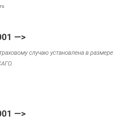
го.
001 —>
траховому случаю установлена в размере
САГО.
001 —>