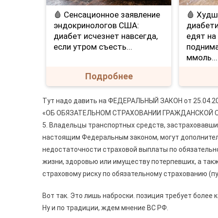
🩸 Сенсационное заявление
🩸 Худш
эндокринологов США:
диабети
диабет исчезнет навсегда,
едят на
если утром съесть...
поднима
ммоль...
Подробнее
Тут надо давить на ФЕДЕРАЛЬНЫЙ ЗАКОН от 25.04.20
«ОБ ОБЯЗАТЕЛЬНОМ СТРАХОВАНИИ ГРАЖДАНСКОЙ 
5. Владельцы транспортных средств, застраховавши
настоящим Федеральным законом, могут дополнител
недостаточности страховой выплаты по обязательн
жизни, здоровью или имуществу потерпевших, а такж
страховому риску по обязательному страхованию (пу
Вот так. Это лишь наброски. позиция требует более 
Ну и по традиции, ждем мнение ВС РФ.