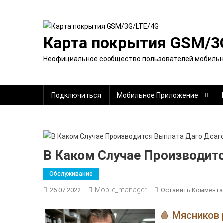
Перейти
к
содержимому
Карта покрытия GSM/3
Неофициальное сообщество пользователей мобильно
Подключиться
Мобильное Приложение
В Каком Случае Производит
Обслуживание
Mobile_manager
26.07.2022
Оставить Коммента
🩸 Мясников 