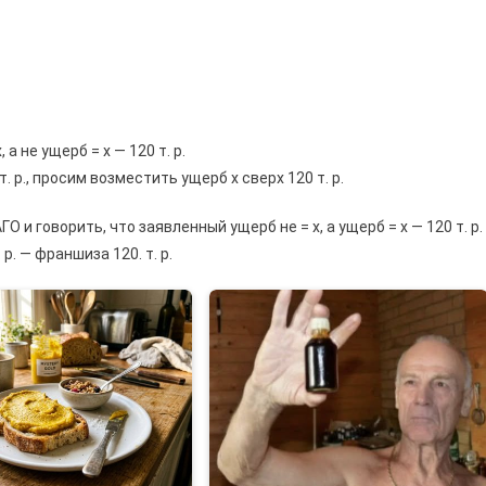
 не ущерб = x — 120 т. р.
. р., просим возместить ущерб x сверх 120 т. р.
 и говорить, что заявленный ущерб не = х, а ущерб = x — 120 т. р.
р. — франшиза 120. т. р.