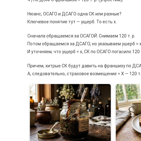
Нюанс, ОСАГО и ДСАГО одна СК или разные?
Ключевое понятие тут — ущерб. То есть х.
Сначала обращаемся за ОСАГОЙ. Снимаем 120 т. р.
Потом обращаемся за ДСАГО, но указываем ушерб = х, а
И уточняем, что ущерб = x, CК по ОСАГО погасило 120 т
Причем, хитрые СК будут давить на франшизу по ДСАГО
А, следовательно, страховое возмещение = X — 120 т. 