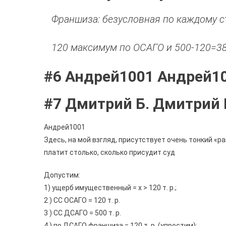
Франшиза: безусловная по каждому 
120 максимум по ОСАГО и 500-120=3
#6 Андрей1001 Андрей1
#7 Дмитрий Б. Дмитрий 
Андрей1001
Здесь, на мой взгляд, присутствует очень тонкий «
платит столько, сколько присудит суд
Допустим:
1) ущерб имущественный = х > 120 т. р.;
2 ) СС ОСАГО = 120 т. р.
3 ) СС ДСАГО = 500 т. р.
4 ) по ДСАГО франшиза = 120 т. р. (упростим);