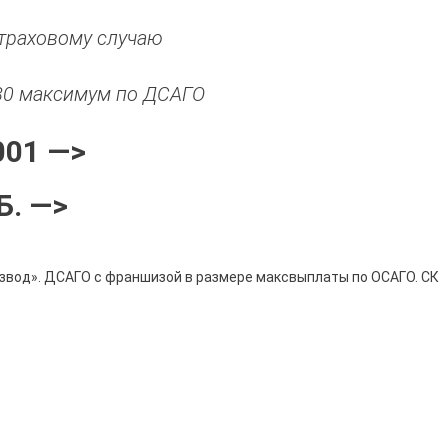
страховому случаю
80 максимум по ДСАГО
001 —>
Б. —>
развод». ДСАГО с франшизой в размере максвыплаты по ОСАГО. СК