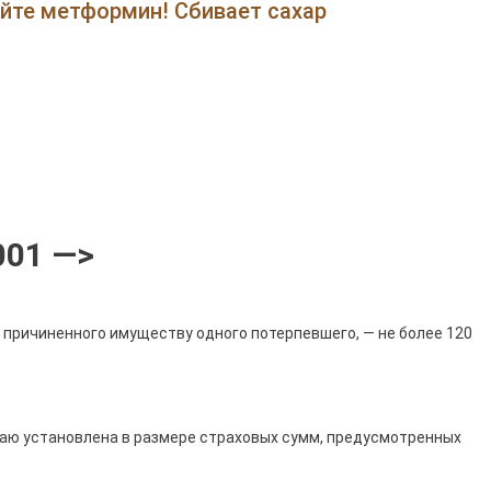
Случае
ейте метформин! Сбивает сахар
Производится
Выплата
Даго
Дсаго
Тинькофф
001 —>
 причиненного имуществу одного потерпевшего, — не более 120
аю установлена в размере страховых сумм, предусмотренных