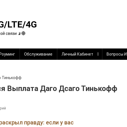
G/LTE/4G
й связи 📡🌐
Роуминг
Обслуживание
Личный Кабинет
Вопросы И
ся Выплата Даго Дсаго Тинькофф
К
рий
В
Каком
раскрыл правду: если у вас