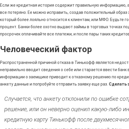
Если же кредитная история содержит правильную информацию, а
все потеряно. Ее можно исправить, создав положительный образ 
который более лояльно относится к клиентам, или МФО. Будьте г
процент. Банки более охотно выдают займы в торговых точках по
просрочек оплачивайте все платежи, и после пары таких кредито
Человеческий фактор
Распространенной причиной отказа в Тинькофф является недост
неправильно вводит сведения о себе или старается ввести банк
информации о заемщике приводит к отказному решению по кредит
анкету данные и попробуйте отправить заявку еще раз.
Сделать э
Случается, что анкету отклонили по ошибке со
решение, или он неверно оценил какую-либо и
кредитную карту Тинькофф после двухмесячног