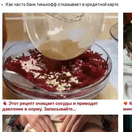
Как часто банк тинькофф отказывает в кредитной карте
Этот рецепт очищает сосуды и приводит
М
давление в норму. Записывайте...
мин