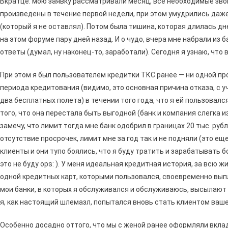
Вкратце: мою заявку рассматривали месяц, все необходимые зво
произведены в течение первой недели, при этом умудрились даж
(который я не оставлял). Потом была тишина, которая длилась д
на этом форуме пару дней назад. И о чудо, вчера мне набрали из 
ответы (думал, ну наконец-то, заработали). Сегодня я узнаю, что 
При этом я был пользователем кредитки ТКС ранее — ни одной пр
периода кредитования (видимо, это основная причина отказа, с уч
два бесплатных полета) в течении того года, что я ей пользовал
того, что она перестала быть выгодной (банк и компания слегка 
замечу, что лимит тогда мне банк одобрил в границах 20 тыс. руб
отсутствие просрочек, лимит мне за год так и не подняли (это ещ
клиенты и они тупо боялись, что я буду тратить и зарабатывать 
это не буду ops: ). У меня идеальная кредитная история, за всю ж
одной кредитных карт, которыми пользовался, своевременно выпл
мои банки, в которых я обслуживался и обслуживаюсь, высылаю
я, как настоящий шлемазл, попытался вновь стать клиентом ваше
Особенно досадно оттого, что мы с женой ранее оформляли вклад