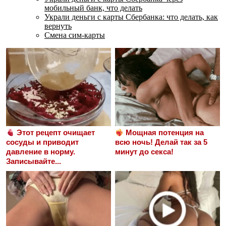
мобильный банк, что делать
Украли деньги с карты Сбербанка: что делать, как
вернуть
Смена сим-карты
Этот рецепт очищает
Мощная потенция на
сосуды и приводит
всю ночь! Делай так за 5
давление в норму.
минут до секса!
Записывайте...