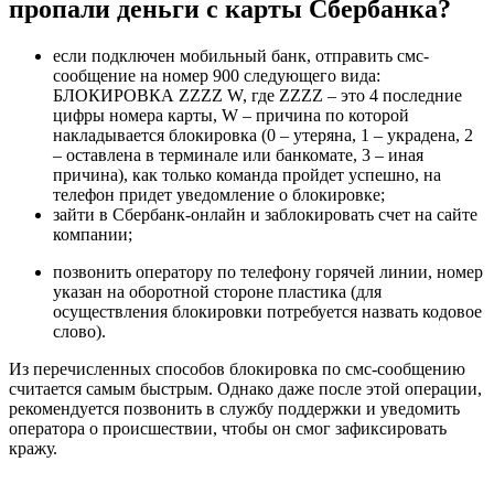
пропали деньги с карты Сбербанка?
Деньги
с
Карточки
если подключен мобильный банк, отправить смс-
Сбербанка
сообщение на номер 900 следующего вида:
Что
БЛОКИРОВКА ZZZZ W, где ZZZZ – это 4 последние
Делать
цифры номера карты, W – причина по которой
•
накладывается блокировка (0 – утеряна, 1 – украдена, 2
При
– оставлена в терминале или банкомате, 3 – иная
проведении
причина), как только команда пройдет успешно, на
интернет-
телефон придет уведомление о блокировке;
оплат
зайти в Сбербанк-онлайн и заблокировать счет на сайте
компании;
позвонить оператору по телефону горячей линии, номер
указан на оборотной стороне пластика (для
осуществления блокировки потребуется назвать кодовое
слово).
Из перечисленных способов блокировка по смс-сообщению
считается самым быстрым. Однако даже после этой операции,
рекомендуется позвонить в службу поддержки и уведомить
оператора о происшествии, чтобы он смог зафиксировать
кражу.