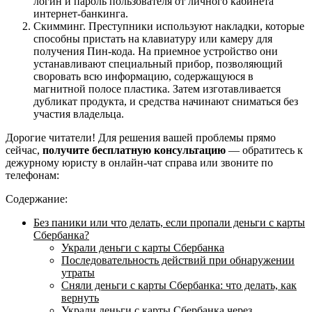
логин и пароль пользователя от личного кабинета
интернет-банкинга.
Скимминг. Преступники используют накладки, которые
способны пристать на клавиатуру или камеру для
получения Пин-кода. На приемное устройство они
устанавливают специальный прибор, позволяющий
своровать всю информацию, содержащуюся в
магнитной полосе пластика. Затем изготавливается
дубликат продукта, и средства начинают сниматься без
участия владельца.
Дорогие читатели! Для решения вашей проблемы прямо
сейчас,
получите бесплатную консультацию
— обратитесь к
дежурному юристу в онлайн-чат справа или звоните по
телефонам:
Содержание:
Без паники или что делать, если пропали деньги с карты
Сбербанка?
Украли деньги с карты Сбербанка
Последовательность действий при обнаружении
утраты
Сняли деньги с карты Сбербанка: что делать, как
вернуть
Украли деньги с карты Сбербанка через