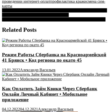
проведении интернет-оплат
профилактика кражи
смена сим-
карты
Навигация
Можно ли в Сбербанке Получить Второй Кредит Если Один
Уже Есть • Особенности кредитования
по
Сколько Стоит Страховка Авто в Сбербанке • Очень удобно
записям
Related Posts
Режим Работы Сбербанка на Красноармейской
41 Брянск • Код региона по окато 45
13.01.2022
Александр Васильев
Как Оплатить Займ Квики Через Сбербанк
Онлайн Личный Кабинет • Мобильное
приложение
04.12.2022
04.12.2021
Александр Васильев