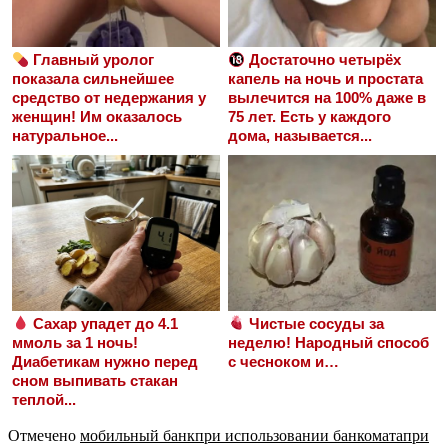
Главный уролог
Достаточно четырёх
показала сильнейшее
капель на ночь и простата
средство от недержания у
вылечится на 100% даже в
женщин! Им оказалось
75 лет. Есть у каждого
натуральное...
дома, называется...
Сахар упадет до 4.1
Чистые сосуды за
ммоль за 1 ночь!
неделю! Народный способ
Диабетикам нужно перед
с чесноком и…
сном выпивать стакан
теплой...
Отмечено
мобильный банк
при использовании банкомата
при