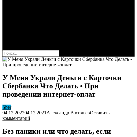
Сбербанк
Оформить карту Сбера
Взять кредит
Комиссии за переводы
Вклады для физ и юрлиц
Вопросы и ответы
Форум
кнопка режима сайта
Найти:
У Меня Украли Деньги с Карточки
Сбербанка Что Делать • При
проведении интернет-оплат
Sber
04.12.2022
04.12.2021
Александр Васильев
Оставить
к
комментарий
У
Меня
Без паники или что делать, если
Украли