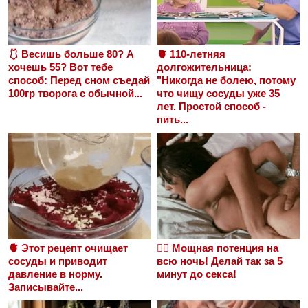
🩱 Весишь больше 80? А
🫀 110-летняя
хочешь 55? Вот тебе
долгожительница:
способ: Перед сном съедай
"Никогда не болею, потому
100гр творога с обычной...
что чищу сосуды уже 35
лет. Простой способ -
пить...
🫀 Этот рецепт очищает
❤️‍🔥 Мощная потенция на
сосуды и приводит
всю ночь! Делай так за 5
давление в норму.
минут до секса!
Записывайте...