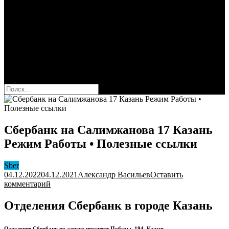
Сбербанк
Оформить карту Сбера
Взять кредит
Комиссии за переводы
Вклады для физ и юрлиц
Вопросы и ответы
Форум
кнопка режима сайта
Найти:
Сбербанк на Салимжанова 17 Казань
Режим Работы • Полезные ссылки
Sber
04.12.2022
04.12.2021
Александр Васильев
Оставить
к
комментарий
Сбербанк
на
Отделения Сбербанк в городе Казань
Салимжанова
17
Отделение Сбербанк по адресу проспект Победы, 194, Казань