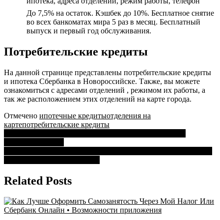
ипотека, адреса отделений, режим работы, телефон
Новороссийск
До 7,5% на остаток. Кэшбек до 10%. Бесплатное снятие
Время
во всех банкоматах мира 5 раз в месяц. Бесплатный
Работы
выпуск и первый год обслуживания.
•
Потребительские
кредиты
Потребительские кредиты
На данной странице представлены потребительские кредиты
и ипотека Сбербанка в Новороссийске. Также, вы можете
ознакомиться с адресами отделений , режимом их работы, а
так же расположением этих отделений на карте города.
Отмечено
ипотечные кредиты
отделения на
карте
потребительские кредиты
Навигация
Сбербанк на Салимжанова 17 Казань Режим Работы •
Полезные ссылки
по
Как Пополнить Виртуальную Карту Бпс Сбербанк Беларусь •
записям
Как активировать карту фан
Related Posts