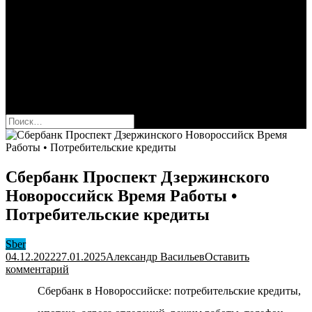
Сбербанк
Оформить карту Сбера
Взять кредит
Комиссии за переводы
Вклады для физ и юрлиц
Вопросы и ответы
Форум
кнопка режима сайта
Найти:
Сбербанк Проспект Дзержинского
Новороссийск Время Работы •
Потребительские кредиты
Sber
04.12.2022
27.01.2025
Александр Васильев
Оставить
к
комментарий
Сбербанк
Сбербанк в Новороссийске: потребительские кредиты,
Проспект
Дзержинского