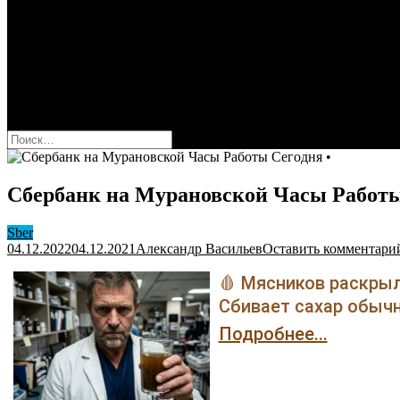
Оформить карту Сбера
Взять кредит
Комиссии за переводы
Вклады для физ и юрлиц
Вопросы и ответы
Форум
кнопка режима сайта
Найти:
Сбербанк на Мурановской Часы Работы
Sber
04.12.2022
04.12.2021
Александр Васильев
Оставить комментари
🩸 Мясников раскрыл
Сбивает сахар обычн
Подробнее...