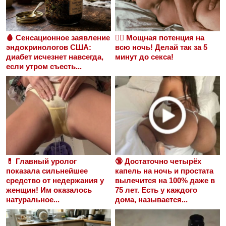
🩸 Сенсационное заявление
❤️‍🔥 Мощная потенция на
эндокринологов США:
всю ночь! Делай так за 5
диабет исчезнет навсегда,
минут до секса!
если утром съесть...
💊 Главный уролог
🔞 Достаточно четырёх
показала сильнейшее
капель на ночь и простата
средство от недержания у
вылечится на 100% даже в
женщин! Им оказалось
75 лет. Есть у каждого
натуральное...
дома, называется...