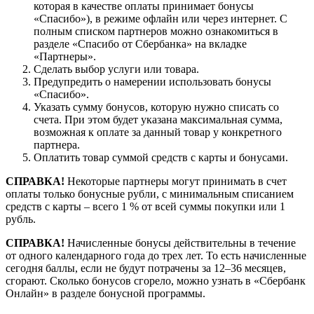
которая в качестве оплаты принимает бонусы
Бонусы
«Спасибо»), в режиме офлайн или через интернет. С
Спасибо
полным списком партнеров можно ознакомиться в
от
разделе «Спасибо от Сбербанка» на вкладке
Сбербанка
«Партнеры».
в
Сделать выбор услуги или товара.
Кари
Предупредить о намерении использовать бонусы
•
«Спасибо».
Отделение
Указать сумму бонусов, которую нужно списать со
банка
счета. При этом будет указана максимальная сумма,
возможная к оплате за данный товар у конкретного
партнера.
Оплатить товар суммой средств с карты и бонусами.
СПРАВКА!
Некоторые партнеры могут принимать в счет
оплаты только бонусные рубли, с минимальным списанием
средств с карты – всего 1 % от всей суммы покупки или 1
рубль.
СПРАВКА!
Начисленные бонусы действительны в течение
от одного календарного года до трех лет. То есть начисленные
сегодня баллы, если не будут потрачены за 12–36 месяцев,
сгорают. Сколько бонусов сгорело, можно узнать в «Сбербанк
Онлайн» в разделе бонусной программы.