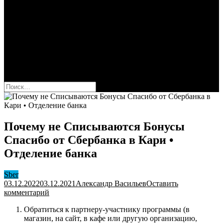
Сбербанк
Оформить карту Сбера
Взять кредит
Комиссии за переводы
Вклады для физ и юрлиц
Вопросы и ответы
Форум
кнопка режима сайта
Найти:
Почему не Списываются Бонусы
Спасибо от Сбербанка в Кари •
Отделение банка
Sber
03.12.2022
03.12.2021
Александр Васильев
Оставить
к
комментарий
Почему
Обратиться к партнеру-участнику программы (в
не
магазин, на сайт, в кафе или другую организацию,
Списываются