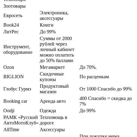
Зоотовары
Электроника,
Евросеть
аксессуары
Book24
Книги
ЛитРес
До 99%
Суммы от 2000
рублей через
Инструмент,
личный кабинет
оборудование
можно оплатить
до 50% баллами
Ozon
Мегамаркет
До 70%.
Скидочные
BIGLION
По расценкам
купоны
Продуктовый
Глобус Гурмэ
От 1000 Спасибо до 99%
магазин
400 Спасибо = скидка до
Booking car
Аренда авто
7%
Oodji
Одежда
До 99%
РАМК «Русский
Техпомощь в
АвтоМотоКлуб»
дороге
AllTime
Аксессуары
При покупке через