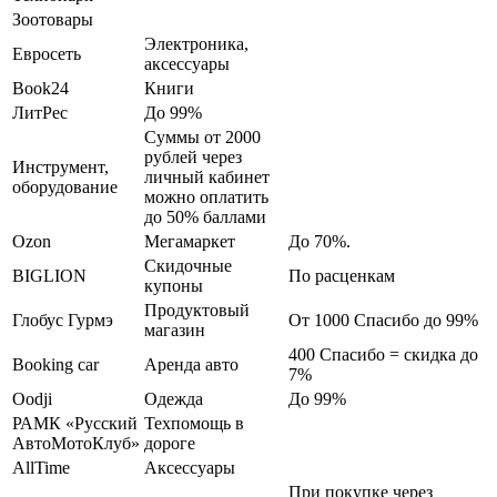
Зоотовары
Электроника,
Евросеть
аксессуары
Book24
Книги
ЛитРес
До 99%
Суммы от 2000
рублей через
Инструмент,
личный кабинет
оборудование
можно оплатить
до 50% баллами
Ozon
Мегамаркет
До 70%.
Скидочные
BIGLION
По расценкам
купоны
Продуктовый
Глобус Гурмэ
От 1000 Спасибо до 99%
магазин
400 Спасибо = скидка до
Booking car
Аренда авто
7%
Oodji
Одежда
До 99%
РАМК «Русский
Техпомощь в
АвтоМотоКлуб»
дороге
AllTime
Аксессуары
При покупке через