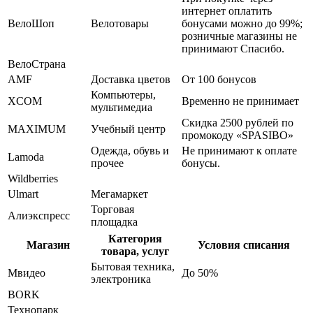
интернет оплатить
ВелоШоп
Велотовары
бонусами можно до 99%;
розничные магазины не
принимают Спасибо.
ВелоСтрана
AMF
Доставка цветов
От 100 бонусов
Компьютеры,
XCOM
Временно не принимает
мультимедиа
Скидка 2500 рублей по
MAXIMUM
Учебный центр
промокоду «SPASIBO»
Одежда, обувь и
Не принимают к оплате
Lamoda
прочее
бонусы.
Wildberries
Ulmart
Мегамаркет
Торговая
Алиэкспресс
площадка
Категория
Магазин
Условия списания
товара, услуг
Бытовая техника,
Мвидео
До 50%
электроника
BORK
Технопарк