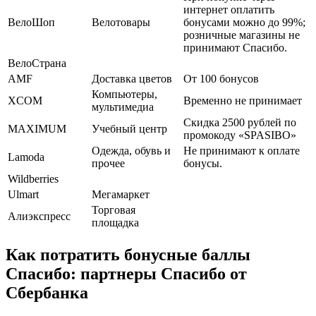
интернет оплатить
ВелоШоп
Велотовары
бонусами можно до 99%;
розничные магазины не
принимают Спасибо.
ВелоСтрана
AMF
Доставка цветов
От 100 бонусов
Компьютеры,
XCOM
Временно не принимает
мультимедиа
Скидка 2500 рублей по
MAXIMUM
Учебный центр
промокоду «SPASIBO»
Одежда, обувь и
Не принимают к оплате
Lamoda
прочее
бонусы.
Wildberries
Ulmart
Мегамаркет
Торговая
Алиэкспресс
площадка
Как потратить бонусные баллы
Спасибо: партнеры Cпасибо от
Cбербанка