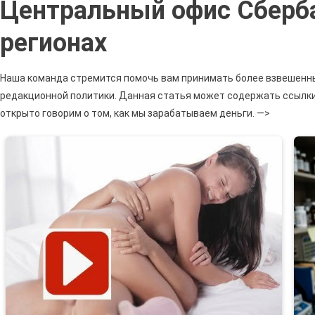
Центральный офис Сберба
Сбер
Метр
регионах
Юго
Запа
Часы
Наша команда стремится помочь вам принимать более взвешенн
Рабо
редакционной политики. Данная статья может содержать ссылки
•
открыто говорим о том, как мы зарабатываем деньги. —>
Инн
И
Кпп
Сбер
Росс