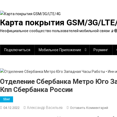
Перейти
к
содержимому
Карта покрытия GSM/3G/LTE
Неофициальное сообщество пользователей мобильной связи 📡
Подключиться
Мобильное Приложение
Роуминг
Отделение Сбербанка Метро Юго За
Кпп Сбербанка России
Sber
Александр Васильев
К
04.12.2022
Оставить Комментарий
Отде