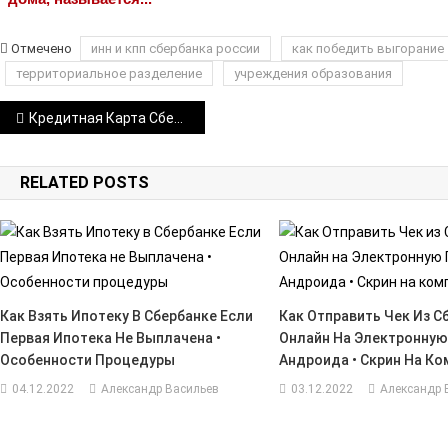
Отмечено
инн и кпп сбербанка россии
как победить выгорание
территориальное разделение
учреждения образования
Навигация
Кредитная Карта Сбербанк Visa Gold Отзывы Форум • Бесконтактная оплата
по
RELATED POSTS
записям
Как Взять Ипотеку В Сбербанке Если
Как Отправить Чек Из С
Первая Ипотека Не Выплачена •
Онлайн На Электронную
Особенности Процедуры
Андроида • Скрин На К
04.12.2022
Александр Васильев
03.12.2022
Александр 