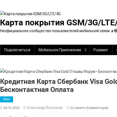
Перейти
к
содержимому
Карта покрытия GSM/3G/LTE
Неофициальное сообщество пользователей мобильной связи 📡
Подключиться
Мобильное Приложение
Роуминг
Кредитная Карта Сбербанк Visa Go
Бесконтактная Оплата
Sber
Александр Васильев
К
04.12.2022
Оставить Комментарий
Кред