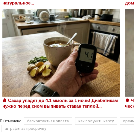
натуральное...
дом
🩸 Сахар упадет до 4.1 ммоль за 1 ночь! Диабетикам
🫀 
нужно перед сном выпивать стакан теплой...
чес
Отмечено
бесконтактная оплата
как получить карту
преим
штрафы за просрочку