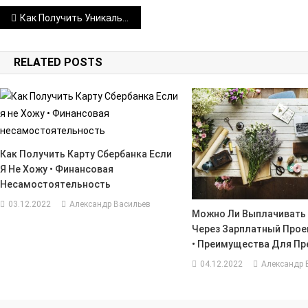
Навигация
Как Получить Уникальный Номер Контракта в Сбербанке • Пример для 44-фз
по
RELATED POSTS
записям
Как Получить Карту Сбербанка Если
Я Не Хожу • Финансовая
Несамостоятельность
03.12.2022
Александр Васильев
Можно Ли Выплачивать
Через Зарплатный Прое
• Преимущества Для Пр
04.12.2022
Александр 