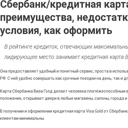
Сбербанк/кредитная карта
Карт
Сбер
преимущества, недостатки
Visa
Gold
условия, как оформить
Отзы
Фору
•
В рейтинге кредиток, отвечающих максимальн
Беск
Опла
лидирующее место занимает кредитная карта В
Она предоставляет удобный и понятный сервис, проста в использ
РФ. С ней удобно совершать как срочные поездки на день, так и д
Карта Сбербанка Виза Голд делает человека платёжеспособным в
положение, открывает двери в любые магазины, салоны, города и
В получении и оформлении кредитная карта Visa Gold от Сбербанка
клиентам минимальны.