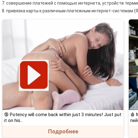
совершение платежей с помощью интернета, устройств термина
привязка карты к различным платежным интернет-системам (Ян
🔞 Potency will come back within just 3 minutes! Just put
🩸 
it on his…
пей
Подробнее