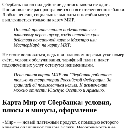
Мир
Сбербанк попал под действие данного закона не один.
к
Постановление распространяется на все отечественные банки.
Имеющемуся
Любые пенсии, социальные выплаты и пособия могут
Счету
выплачиваться только на карту МИР.
Сбербанк
•
По этой причине стоит подготовиться к
Требования
плановому перевыпуску, когда истечёт срок
к
действия пенсионной карты Маэстро или
держателю
МастерКард, на карту МИР.
Не стоит волноваться, ведь при плановом перевыпуске номер
счёта, условия обслуживания, тарифный план и пакет
подключённых услуг останутся неизменными.
Пенсионная карта МИР от Сбербанка работает
только на территории Российской Федерации. За
границей ей пользоваться нельзя. К исключению
можно отнести Южную Осетию и Армению.
Карта Мир от Сбербанка: условия,
плюсы и минусы, оформление
«Мир» — новый платежный продукт, с помощью которого
клиенты оплачивают товары, услуги. Необходимость в ее