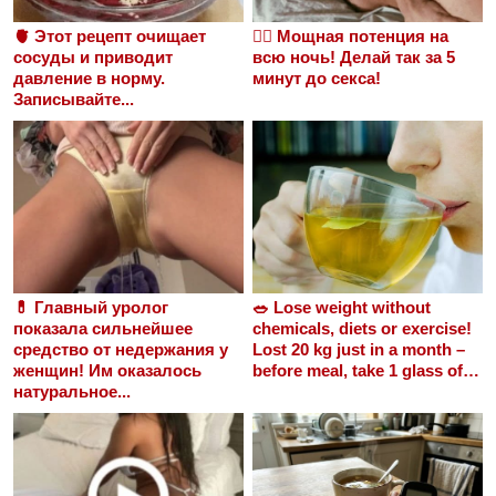
🫀 Этот рецепт очищает
❤️‍🔥 Мощная потенция на
сосуды и приводит
всю ночь! Делай так за 5
давление в норму.
минут до секса!
Записывайте...
💊 Главный уролог
🥗 Lose weight without
показала сильнейшее
chemicals, diets or exercise!
средство от недержания у
Lost 20 kg just in a month –
женщин! Им оказалось
before meal, take 1 glass of…
натуральное...