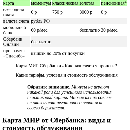
карта
моментум
классическая
золотая
пенсионная*
ежегодная
0 р
750 р
3000 р
0 р
плата
валюта счета
рубль РФ
мобильный
60 р/мес.
бесплатно
30 р/мес.
банк
Сбербанк
бесплатно
Онлайн
программа
кэшбэк до 20% от покупки
«Спасибо»
Карта МИР Сбербанка - Как начисляется процент?
Какие тарифы, условия и стоимость обслуживания
Обратите внимание.
Минусы не играют
никакой роли для успешного использования
пластиковой карты. Многие из них совсем
не оказывают негативного влияния на
своего держателя.
Карта МИР от Сбербанка: виды и
стоимость обслуживания