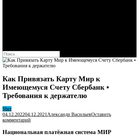
Сбербанк
Оформить карту Сбера
Взять кредит
Комиссии за переводы
Вклады для физ и юрлиц
Вопросы и ответы
Форум
кнопка режима сайта
Найти:
Как Привязать Карту Мир к
Имеющемуся Счету Сбербанк •
Требования к держателю
Sber
04.12.2022
04.12.2021
Александр Васильев
Оставить
к
комментарий
Как
Привязать
Национальная платёжная система МИР
Карту