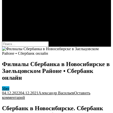
Сбербанк
Оформить карту Сбера
Взять кредит
Комиссии за переводы
Вклады для физ и юрлиц
Вопросы и ответы
Форум
кнопка режима сайта
Найти:
Филиалы Сбербанка в Новосибирске в
Заельцовском Районе • Сбербанк
онлайн
Sber
04.12.2022
04.12.2021
Александр Васильев
Оставить
к
комментарий
Филиалы
Сбербанка
Сбербанк в Новосибирске. Сбербанк
в