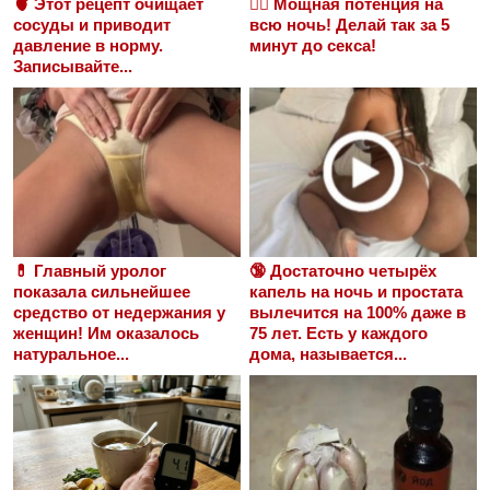
🫀 Этот рецепт очищает
❤️‍🔥 Мощная потенция на
сосуды и приводит
всю ночь! Делай так за 5
давление в норму.
минут до секса!
Записывайте...
💊 Главный уролог
🔞 Достаточно четырёх
показала сильнейшее
капель на ночь и простата
средство от недержания у
вылечится на 100% даже в
женщин! Им оказалось
75 лет. Есть у каждого
натуральное...
дома, называется...