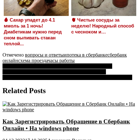
🩸 Сахар упадет до 4.1
🫀 Чистые сосуды за
ммоль за 1 ночь!
неделю! Народный способ
Диабетикам нужно перед
с чесноком и…
сном выпивать стакан
теплой...
Отмечено
вопросы и ответы
ипотека в сбербанке
сбербанк
онлайн
схема проезда
часы работы
Навигация
Справка из Сбербанка Для Пенсионного Фонда по
Материнскому Капиталу • Процесс оформления
по
Вклады в Рублях в Сбербанке в Сарове • Вклад социальный
записям
Related Posts
Как Зарегистрировать Обращение в Сбербанк
Онлайн • На windows phone