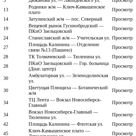
5
Дюканова ул. — Ляпидевского ул.
Просмотр
Родники ж/м — Ключ-Камышенское
13
Просмотр
плато
14
Затулинский ж/м — пос. Северный
Просмотр
Вещевой рынок Гусинобродский —
19
Просмотр
ПКиО Заельцовский
24
Станиславский ж/м — Учительская ул.
Просмотр
Площадь Калинина — Отделение
27
Просмотр
связи №13 (Пашино)
28
ТК Толмачевский — Тюленина ул.
Просмотр
ПКиО Заельцовский — Гор. больница
28
Просмотр
(Диаг. центр)
Амбулаторная ул. — Зеленодолинская
30
Просмотр
ул.
Цветущая Плющиха — Ботанический
30
Просмотр
ж/м
ТЦ Лента — Вокзал Новосибирск-
34
Просмотр
Главный
Вокзал Новосибирск-Главный —
34
Просмотр
Тюленина ул.
42
Площадь Калинина — Флотская ул.
Просмотр
Ключ-Камышенское плато —
45
Просмотр