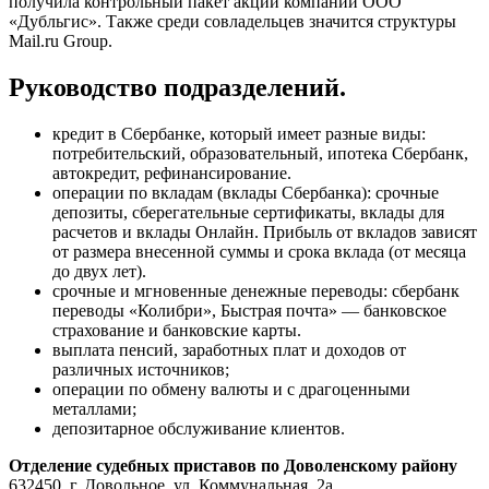
получила контрольный пакет акций компании ООО
«Дубльгис». Также среди совладельцев значится структуры
Mail.ru Group.
Руководство подразделений.
кредит в Сбербанке, который имеет разные виды:
потребительский, образовательный, ипотека Сбербанк,
автокредит, рефинансирование.
операции по вкладам (вклады Сбербанка): срочные
депозиты, сберегательные сертификаты, вклады для
расчетов и вклады Онлайн. Прибыль от вкладов зависят
от размера внесенной суммы и срока вклада (от месяца
до двух лет).
срочные и мгновенные денежные переводы: сбербанк
переводы «Колибри», Быстрая почта» — банковское
страхование и банковские карты.
выплата пенсий, заработных плат и доходов от
различных источников;
операции по обмену валюты и с драгоценными
металлами;
депозитарное обслуживание клиентов.
Отделение судебных приставов по Доволенскому району
632450, г. Довольное, ул. Коммунальная, 2а