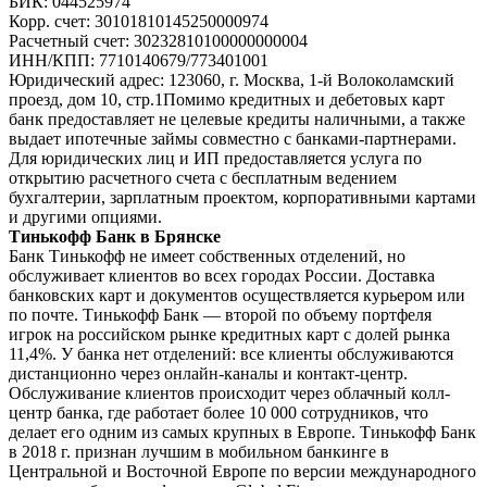
БИК: 044525974
Корр. счет: 30101810145250000974
Расчетный счет: 30232810100000000004
ИНН/КПП: 7710140679/773401001
Юридический адрес: 123060, г. Москва, 1-й Волоколамский
проезд, дом 10, стр.1Помимо кредитных и дебетовых карт
банк предоставляет не целевые кредиты наличными, а также
выдает ипотечные займы совместно с банками-партнерами.
Для юридических лиц и ИП предоставляется услуга по
открытию расчетного счета с бесплатным ведением
бухгалтерии, зарплатным проектом, корпоративными картами
и другими опциями.
Тинькофф Банк в Брянске
Банк Тинькофф не имеет собственных отделений, но
обслуживает клиентов во всех городах России. Доставка
банковских карт и документов осуществляется курьером или
по почте. Тинькофф Банк — второй по объему портфеля
игрок на российском рынке кредитных карт с долей рынка
11,4%. У банка нет отделений: все клиенты обслуживаются
дистанционно через онлайн-каналы и контакт-центр.
Обслуживание клиентов происходит через облачный колл-
центр банка, где работает более 10 000 сотрудников, что
делает его одним из самых крупных в Европе. Тинькофф Банк
в 2018 г. признан лучшим в мобильном банкинге в
Центральной и Восточной Европе по версии международного