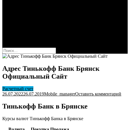
Сбербанк
Оформить карту Сбера
Взять кредит
Комиссии за переводы
Вклады для физ и юрлиц
Вопросы и ответы
Форум
кнопка режима сайта
Найти:
Адрес Тинькофф Банк Брянск
Официальный Сайт
Расчетный счет
к
26.07.2022
26.07.2019
Mobile_manager
Оставить комментарий
Адр
Тин
Тинькофф Банк в Брянске
Бан
Бря
Курсы валют Тинькофф Банка в Брянске
Офи
Сай
Валюта
Покупка
Продажа