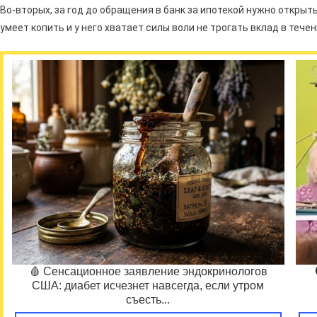
Во-вторых, за год до обращения в банк за ипотекой нужно открыт
умеет копить и у него хватает силы воли не трогать вклад в теч
🩸 Сенсационное заявление эндокринологов
США: диабет исчезнет навсегда, если утром
съесть...