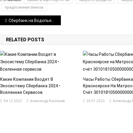
предложения банков
Навигация
Сбербанк на Водопьянова 11 Режим Работы • Оснащенность отделения
по
RELATED POSTS
записям
Какие Компании Входят В
Часы Работы Сбербанка
Экосистему Сбербанка 2024 •
Красноярске На Матросо
Вселенная Сервисов
Счёт 3010181050000000
04.12.2022
Александр Васильев
20.01.2022
Александр 