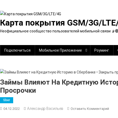
Перейти
к
содержимому
Карта покрытия GSM/3G/LTE
Неофициальное сообщество пользователей мобильной связи 📡
Подключиться
Мобильное Приложение
Роуминг
Займы Влияют На Кредитную Истор
Просрочки
Sber
Александр Васильев
К
04.12.2022
Оставить Комментарий
Займ