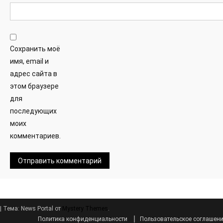
Сохранить моё
имя, email и
адрес сайта в
этом браузере
для
последующих
моих
комментариев.
|
Тема: News Portal от
Mystery Themes
.
Политика конфиденциальности
Пользовательское соглашен