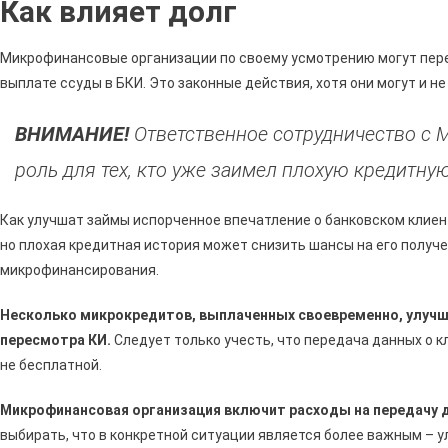
Как влияет долг
Влия
На
Кред
Микрофинансовые организации по своему усмотрению могут пере
Исто
выплате ссуды в БКИ. Это законные действия, хотя они могут и н
В
Сбер
ВНИМАНИЕ!
Ответственное сотрудничество с
•
роль для тех, кто уже заимел плохую кредитну
Закр
Прос
Как улучшат займы испорченное впечатление о банковском клиент
но плохая кредитная история может снизить шансы на его получе
микрофинансирования.
Несколько микрокредитов, выплаченных своевременно, улучш
пересмотра КИ.
Следует только учесть, что передача данных о к
не бесплатной.
Микрофинансовая организация включит расходы на передачу д
выбирать, что в конкретной ситуации является более важным – 