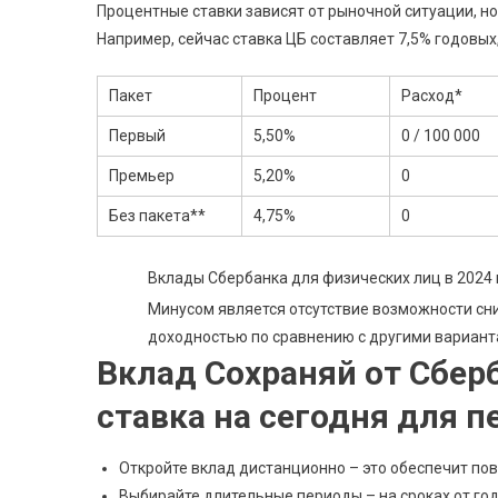
Процентные ставки зависят от рыночной ситуации, но
Например, сейчас ставка ЦБ составляет 7,5% годовых
Пакет
Процент
Расход*
Первый
5,50%
0 / 100 000
Премьер
5,20%
0
Без пакета**
4,75%
0
Вклады Сбербанка для физических лиц в 2024 г
Минусом является отсутствие возможности сни
доходностью по сравнению с другими вариант
Вклад Сохраняй от Сберб
ставка на сегодня для 
Откройте вклад дистанционно – это обеспечит пов
Выбирайте длительные периоды – на сроках от год