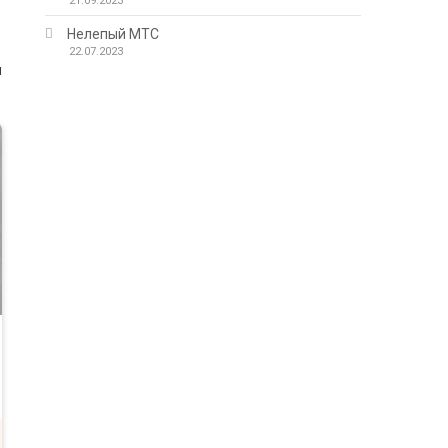
21.09.2023
Нелепый МТС
22.07.2023
й