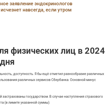
Сохраняй
нное заявление эндокринологов
Онлайн
исчезнет навсегда, если утром
Сбербанк
Калькулятор
2024
•
Вклад
Пополняй
ля физических лиц в 2024
одня
ьность, доступность. Я бы ещё отметил разнообразие различных
ользования различных сервисов Сбербанка. Основной минус
й застрахованы государством. В случае наступления страхового
та (в лимите указанной суммы).