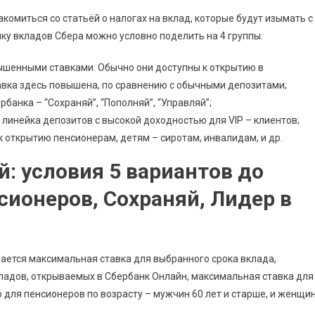
омиться со статьёй о налогах на вклад, которые будут изымать с
йку вкладов Сбера можно условно поделить на 4 группы:
вышенными ставками. Обычно они доступны к открытию в
Ставка здесь повышена, по сравнению с обычными депозитами;
анка – “Сохраняй”, “Пополняй”, “Управляй”;
 линейка депозитов с высокой доходностью для VIP – клиентов;
к открытию пенсионерам, детям – сиротам, инвалидам, и др.
: условия 5 вариантов до
сионеров, Сохраняй, Лидер в
ается максимальная ставка для выбранного срока вклада,
кладов, открываемых в Сбербанк Онлайн, максимальная ставка для
 для пенсионеров по возрасту – мужчин 60 лет и старше, и женщи