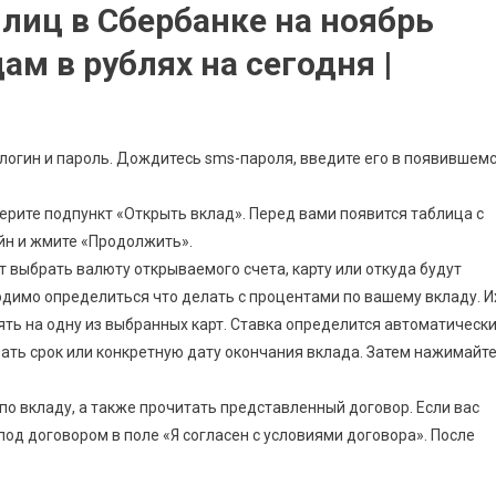
лиц в Сбербанке на ноябрь
ам в рублях на сегодня |
 логин и пароль. Дождитесь sms-пароля, введите его в появившем
ерите подпункт «Открыть вклад». Перед вами появится таблица с
йн и жмите «Продолжить».
 выбрать валюту открываемого счета, карту или откуда будут
ходимо определиться что делать с процентами по вашему вкладу. И
ть на одну из выбранных карт. Ставка определится автоматическ
ать срок или конкретную дату окончания вклада. Затем нажимайт
о вкладу, а также прочитать представленный договор. Если вас
под договором в поле «Я согласен с условиями договора». После