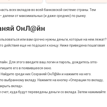
часть всех вкладов во всей банковской системе страны. Тем
 – далеки от максимальных (и даже средних) по рынку.
раняй ОнЛ@йн
пользоваться или вам срочно нужны деньги, которые на нем лежат?
его действия еще не подошел к концу. Ниже приведена пошаговая
лайн. Для этого введите ваш логин и пароль, дождитесь sms-
пишите его в появившееся окно.
. Найдите среди них Сохраняй ОнЛ@йн и нажмите на него.
о выбранному вкладу. Нажмите на кнопку «Операции по вкладу,
акрыть вклад».
и счет, куда будут переведены деньги со вклада. Затем нажимайте