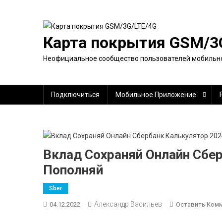
Перейти
к
содержимому
Карта покрытия GSM/3
Неофициальное сообщество пользователей мобильно
Подключиться
Мобильное Приложение
Вклад Сохраняй Онлайн Сбер
Пополняй
Sber
Александр Васильев
04.12.2022
Оставить Ком