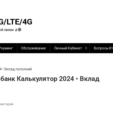
G/LTE/4G
й связи 📡🌐
Роуминг
Обслуживание
Личный Кабинет
Вопросы И
банк Калькулятор 2024 • Вклад
К
ментарий
Вклад