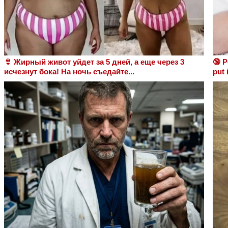
👙 Жирный живот уйдет за 5 дней, а еще через 3
🔞 P
исчезнут бока! На ночь съедайте...
put 