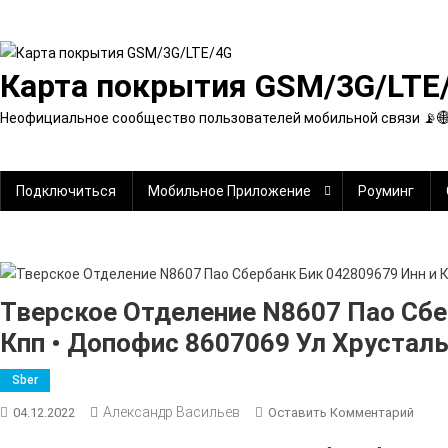
Перейти
к
содержимому
Карта покрытия GSM/3G/LTE
Неофициальное сообщество пользователей мобильной связи 📡
Подключиться
Мобильное Приложение
Роуминг
Тверское Отделение N8607 Пао Сбе
Кпп • Допофис 8607069 Ул Хрустал
Sber
Александр Васильев
К
04.12.2022
Оставить Комментарий
Твер