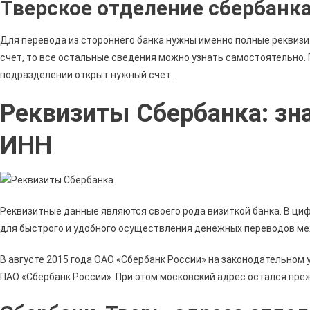
Тверское отделение сбербанка 
Отде
N860
Пао
Для перевода из стороннего банка нужны именно полные реквизи
Сбер
счет, то все остальные сведения можно узнать самостоятельно. 
Бик
подразделении открыт нужный счет.
04280
Инн
Реквизиты Сбербанка: зн
И
Кпп
ИНН
•
Допо
86070
Ул
Реквизитные данные являются своего рода визиткой банка. В ц
Хрус
для быстрого и удобного осуществления денежных переводов ме
3267
В августе 2015 года ОАО «Сбербанк России» на законодательном у
ПАО «Сбербанк России». При этом московский адрес остался пре