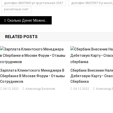
допофис 8607069 ул хрустальная 3267
допофис 8607097 б-р мол
расчётный счёт
Навигация
Сколько Денег Можно Переводить с Карты Сбербанка на Карту Физическим Лицам Без Последствий • В другие банки
по
RELATED POSTS
записям
Зарплата Клиентского Менеджера В
Сбербанк Внесение Нал
Сбербанке В Москве Форум • Отзывы
Дебетовую Карту • Спас
Сотрудников
Сбербанка
04.12.2022
Александр Васильев
04.12.2022
Александр 