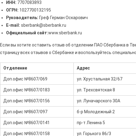
ИНН:
7707083893
ОГРН:
1027700132195
Руководитель:
Греф Герман Оскарович
E-mail:
sberbank@sberbank.ru
Официальный сайт:
www.sberbank.ru
Если вы хотите оставить отзыв об отделении ПАО Сбербанка в Тв
страницу всех отзывов о Сбербанке и воспользуйтесь специальн
Отделение
Адрес
Доп.офис №8607/069
ул. Хрустальная 32/67
Доп.офис №8607/0183
ул. Трехсвятская 8
Доп.офис №8607/0156
ул. Луначарского 30А
Доп.офис №8607/097
б-р Молодежный 2
Доп.офис №8607/0141
пр-т Ленина 5
Доп.офис №8607/0158
ул. Горького 86/3