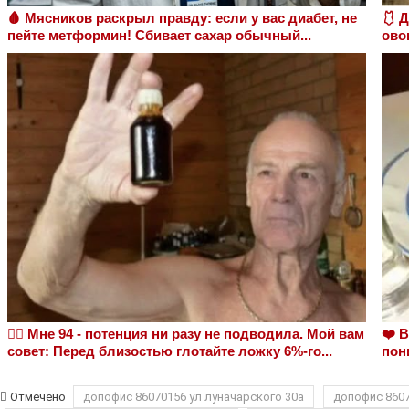
🩸 Мясников раскрыл правду: если у вас диабет, не
🩱 
пейте метформин! Сбивает сахар обычный...
ово
❤️‍🔥 Мне 94 - потенция ни разу не подводила. Мой вам
❤️ 
совет: Перед близостью глотайте ложку 6%-го...
пон
Отмечено
допофис 86070156 ул луначарского 30а
допофис 8607