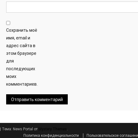
Сохранить моё
имя, email и
адрес сайта в
этом браузере
для
последующих
моих
комментариев.
|
Тема: News Portal от
Mystery Themes
.
Политика конфиденциальности
Пользовательское соглашен