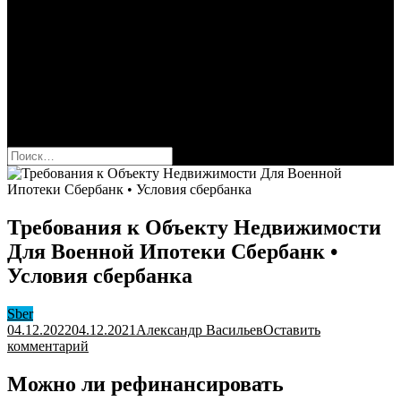
Сбербанк
Оформить карту Сбера
Взять кредит
Комиссии за переводы
Вклады для физ и юрлиц
Вопросы и ответы
Форум
кнопка режима сайта
Найти:
Требования к Объекту Недвижимости
Для Военной Ипотеки Сбербанк •
Условия сбербанка
Sber
04.12.2022
04.12.2021
Александр Васильев
Оставить
к
комментарий
Требования
к
Можно ли рефинансировать
Объекту