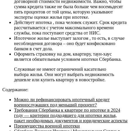
договорной стоимости недвижимости. Важно, чтобы
сумма кредита также не была больше чем восемьдесят
пять процентов от той цены, которую указывают
эксперты оценки жилья при ипотеке.
Действует ипотека , пока человек служит. Срок кредита
рассчитывается с учетом максимального времени
службы, пока поступают средства от НИС.
Ипотечное жилье выступает залогом , то есть, в случае
несоблюдения договора – оно будет конфисковано
банком в счет дола.
Оформить страховку на дом, квартиру, таун-хаус
является обязательным условием ипотеки Сбербанка.
Служивые не имеют ограничений касательно
выбора жилья. Они могут выбрать недвижимость
дешевле или купить квартиру в новостройке.
Содержание:
Можно ли рефинансировать ипотечный кредит
военнослужащих под меньший процент?
Требования Сбербанка к квартире по ипотеке в 2024
году — критерии подходящего для ипотеки жилья,
пакет необходимых документов и юридические аспекты
Преимущества военной ипотеки