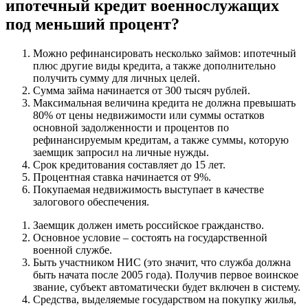
ипотечный кредит военнослужащих
Недвижимости
Для
под меньший процент?
Военной
Ипотеки
Можно рефинансировать несколько займов: ипотечный
Сбербанк
плюс другие виды кредита, а также дополнительно
•
получить сумму для личных целей.
Условия
Сумма займа начинается от 300 тысяч рублей.
сбербанка
Максимальная величина кредита не должна превышать
80% от цены недвижимости или суммы остатков
основной задолженности и процентов по
рефинансируемым кредитам, а также суммы, которую
заемщик запросил на личные нужды.
Срок кредитования составляет до 15 лет.
Процентная ставка начинается от 9%.
Покупаемая недвижимость выступает в качестве
залогового обеспечения.
Заемщик должен иметь российское гражданство.
Основное условие – состоять на государственной
военной службе.
Быть участником НИС (это значит, что служба должна
быть начата после 2005 года). Получив первое воинское
звание, субъект автоматически будет включен в систему.
Средства, выделяемые государством на покупку жилья,