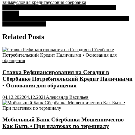
займа
условия кредита
условия сбербанка
Навигация
Комиссия Сбербанка по Расчетам за Границу • Внутри
региона
по
Как Получить Карту в Сбербанке Если Человек не Ходит • В
записям
отделении сбербанка
Related Posts
Ставка Рефинансирования на Сегодня в
Сбербанке Потребительский Кредит Наличными
• Основания для обращения
04.12.2022
04.12.2021
Александр Васильев
Мобильный Банк Сбербанка Мошенничество
Как Быть • При платежах по терминалу