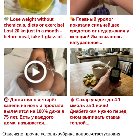
Lose weight without
Главный уролог
chemicals, diets or exercise!
показала сильнейшее
Lost 20 kg just in a month –
средство от недержания у
before meal, take 1 glass of…
женщин! Им оказалось
натуральное...
Достаточно четырёх
Сахар упадет до 4.1
капель на ночь и простата
ммоль за 1 ночь!
вылечится на 100% даже в
Диабетикам нужно перед
75 лет. Есть у каждого
сном выпивать стакан
дома, называется...
теплой...
Отмечено
прочие условия
рубрика вопрос-ответ
условия