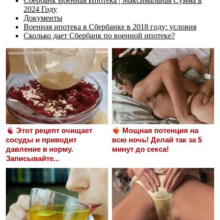
Сбербанк Военная Ипотека | Максимальная Сумма в
2024 Году
Документы
Военная ипотека в Сбербанке в 2018 году: условия
Сколько дает Сбербанк по военной ипотеке?
Этот рецепт очищает
Мощная потенция на
сосуды и приводит
всю ночь! Делай так за 5
давление в норму.
минут до секса!
Записывайте...