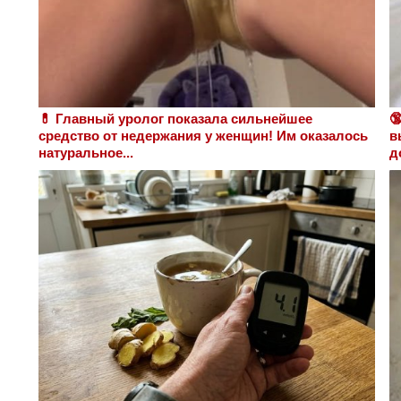
💊 Главный уролог показала сильнейшее

средство от недержания у женщин! Им оказалось
в
натуральное...
д