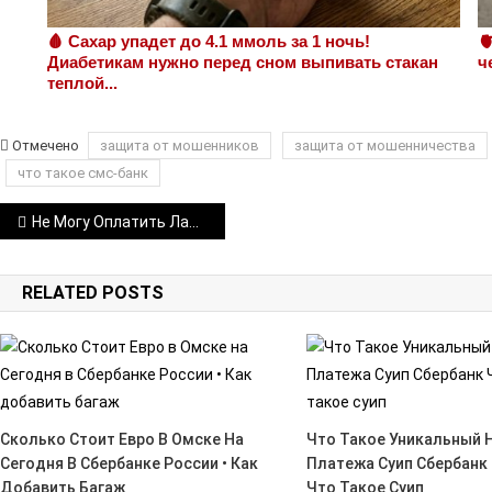
🩸 Сахар упадет до 4.1 ммоль за 1 ночь!

Диабетикам нужно перед сном выпивать стакан
ч
теплой...
Отмечено
защита от мошенников
защита от мошенничества
что такое смс-банк
Навигация
Не Могу Оплатить Лада Медиа Через Сбербанк Онлайн • Что нужно для оплаты
по
RELATED POSTS
записям
Сколько Стоит Евро В Омске На
Что Такое Уникальный 
Сегодня В Сбербанке России • Как
Платежа Суип Сбербанк 
Добавить Багаж
Что Такое Суип