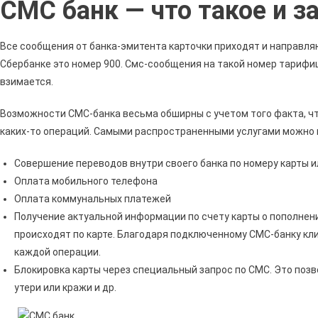
СМС банк — что такое и з
От
Сбер
С
Все сообщения от банка-эмитента карточки приходят и направляю
Номе
Сбербанке это номер 900. Смс-сообщения на такой номер тарифи
900
взимается.
О
Полу
Возможности СМС-банка весьма обширны с учетом того факта, ч
1000
каких-то операций. Самыми распространенными услугами можно 
Рубле
•
Совершение переводов внутри своего банка по номеру карты 
Защи
Оплата мобильного телефона
От
Оплата коммунальных платежей
Моше
Получение актуальной информации по счету карты о пополнени
происходят по карте. Благодаря подключенному СМС-банку к
каждой операции.
Блокировка карты через специальный запрос по СМС. Это позв
утери или кражи и др.