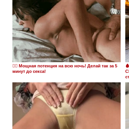
❤️‍🔥 Мощная потенция на всю ночь! Делай так за 5

минут до секса!
С
с