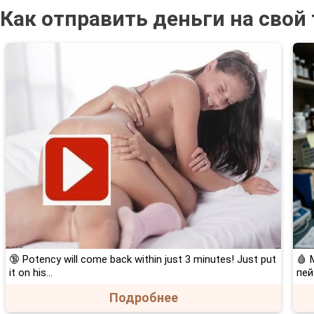
Как отправить деньги на сво
🔞 Potency will come back within just 3 minutes! Just put
🩸 
it on his…
пей
Подробнее