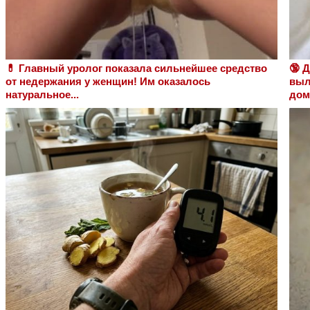
💊 Главный уролог показала сильнейшее средство
🔞 
от недержания у женщин! Им оказалось
выл
натуральное...
дом