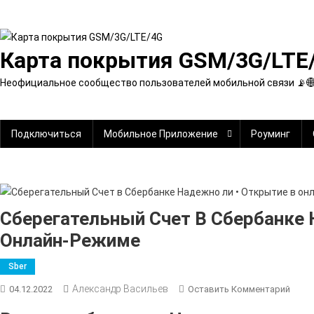
Перейти
к
содержимому
Карта покрытия GSM/3G/LTE
Неофициальное сообщество пользователей мобильной связи 📡
Подключиться
Мобильное Приложение
Роуминг
Сберегательный Счет В Сбербанке 
Онлайн-Режиме
Sber
Александр Васильев
К
04.12.2022
Оставить Комментарий
Сбер