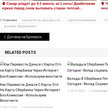
🩸 Сахар упадет до 4.1 ммоль за 1 ночь! Диабетикам
🫀 
нужно перед сном выпивать стакан теплой...
чес
Отмечено
калькулятор доходности
обратите внимание
от
условия оформления
Навигация
Договор на Брокерское Обслуживание Сбербанк Для Налоговой Где Получить • Через сбербанконлайн
по
RELATED POSTS
записям
Вклады В Сбербанке Пя
Сегодня • Вклад Социа
Как Перевести Деньги С Карты Отп
На Карту Сбербанка Через Интернет
04.12.2022
Александр 
Без Комиссии • Используем
Вконтакте
04.12.2022
Александр Васильев