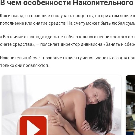
В чем особенности Накопительного
Счет
В
Как и вклад, он позволяет получать проценты, но при этом являе
Сбер
пополнение или снятие средств. На счету может быть любая сумм
Наде
Ли
« В отличие от вклада здесь нет обязательного неснижаемого о
•
счете средства», — поясняет директор дивизиона «Занять и сбе
Откр
В
Накопительный счет позволяет клиенту использовать его для по
Онлай
только они появляются.
Режи