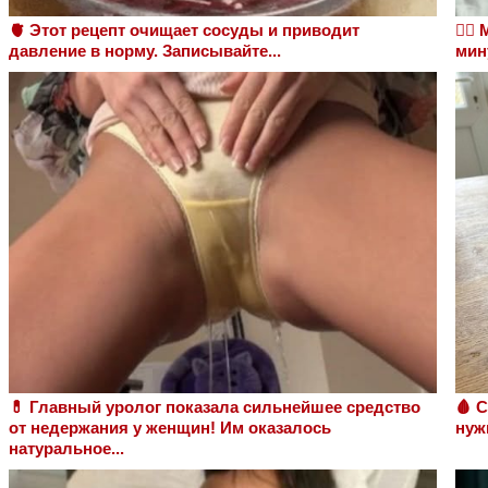
🫀 Этот рецепт очищает сосуды и приводит
❤️‍
давление в норму. Записывайте...
мин
💊 Главный уролог показала сильнейшее средство
🩸 
от недержания у женщин! Им оказалось
нуж
натуральное...