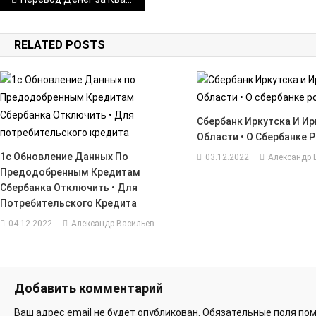
Навигация
по
RELATED POSTS
записям
Сбербанк Иркутска И Ир
Области • О Сбербанке 
1с Обновление Данных По
03.12.2022
Александр 
Предодобренным Кредитам
Сбербанка Отключить • Для
Потребительского Кредита
04.12.2022
Александр Васильев
Добавить комментарий
Ваш адрес email не будет опубликован.
Обязательные поля по