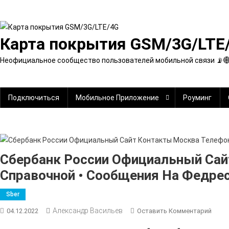
Перейти
к
содержимому
Карта покрытия GSM/3G/LTE
Неофициальное сообщество пользователей мобильной связи 📡
Подключиться
Мобильное Приложение
Роуминг
Сбербанк России Официальный Сай
Справочной • Сообщения На Федре
Sber
Александр Васильев
К
04.12.2022
Оставить Комментарий
Сбер