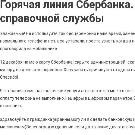
Горячая линия Сбербанка
Росс
Офиц
справочной службы
Сайт
Конт
Моск
Уважаемые! Не используйте так бесцеремонно наше время, замен
Теле
нормального телефона нет, все устарели, просто узнать когда в 
Спра
проговорила на мобильнике.
•
Сооб
12 декабря на мою карту Сбербанка [скрыто администрацией] ска
На
купюру, но деньги не перевели. Хочу узнать причину и что сделать
Федр
Спасибо!
Я отправляю смс на отключение услуги автоплотеж,а мне в отве
оплату телефона не выполнено.Нецифры в цифровом параметре.Эт
отключить.
здравсвуйте.я гражданка украины.могу ли я сделать банковскую 
московском(Зеленоград)отделении.если да то какие для этогону