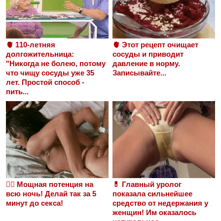
🫀 110-летняя
🫀 Этот рецепт очищает
долгожительница:
сосуды и приводит
"Никогда не болею, потому
давление в норму.
что чищу сосуды уже 35
Записывайте...
лет. Простой способ -
пить...
❤️‍🔥 Мощная потенция на
💊 Главный уролог
всю ночь! Делай так за 5
показала сильнейшее
минут до секса!
средство от недержания у
женщин! Им оказалось