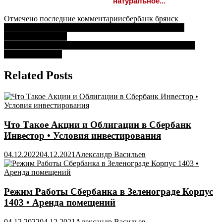
натуральное...
Отмечено
последние комментарии
сбербанк брянск
Навигация
Сбербанк Сочи Режим Работы Сегодня на Донской •
Сбербанк в адлере
по
Иис Российские Акции График Выплат Сбербанк • Иис
записям
сбербанк отзывы
Related Posts
Что Такое Акции и Облигации в Сбербанк
Инвестор • Условия инвестирования
04.12.2022
04.12.2021
Александр Васильев
Режим Работы Сбербанка в Зеленограде Корпус
1403 • Аренда помещений
04.12.2022
04.12.2021
Александр Васильев