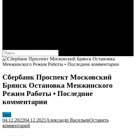
Сбербанк
Оформить карту Сбера
Взять кредит
Комиссии за переводы
Вклады для физ и юрлиц
Вопросы и ответы
Форум
кнопка режима сайта
Найти:
Сбербанк Проспект Московский
Брянск Остановка Менжинского
Режим Работы • Последние
комментарии
Sber
04.12.2022
04.12.2021
Александр Васильев
Оставить
к
комментарий
Сбербанк