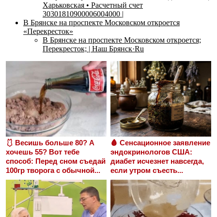
Харьковская • Расчетный счет
30301810900006004000 |
В Брянске на проспекте Московском откроется
«Перекресток»
В Брянске на проспекте Московском откроется;
Перекресток; | Наш Брянск·Ru
🩱 Весишь больше 80? А
🩸 Сенсационное заявление
хочешь 55? Вот тебе
эндокринологов США:
способ: Перед сном съедай
диабет исчезнет навсегда,
100гр творога с обычной...
если утром съесть...