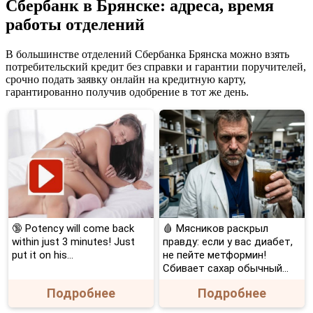
Проспект
Сбербанк в Брянске: адреса, время
Московский
работы отделений
Брянск
Остановка
Менжинского
В большинстве отделений Cбербанка Брянска можно взять
Режим
потребительский кредит без справки и гарантии поручителей,
Работы
срочно подать заявку онлайн на кредитную карту,
•
гарантированно получив одобрение в тот же день.
Последние
комментарии
🔞 Potency will come back
🩸 Мясников раскрыл
within just 3 minutes! Just
правду: если у вас диабет,
put it on his…
не пейте метформин!
Сбивает сахар обычный...
Подробнее
Подробнее