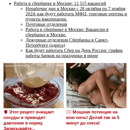
Работа в сбербанке в Москве: 12 115 вакансий
Нерабочие дни в Москве с 28 октября по 7 ноября
2024: как будут работать МФЦ, торговые центры и
пункты вакцинации.
Почтовые отделения
Работа в сбербанке в Москве: Вакансии в
сбербанке в Москве.
Дежурные отделения Сбербанка в Санкт-
Петербурге (адреса)
Как будет работать Сбер на День России: график
работы банков на праздники в июне
🫀 Этот рецепт очищает
❤️‍🔥 Мощная потенция на
сосуды и приводит
всю ночь! Делай так за 5
давление в норму.
минут до секса!
Записывайте...