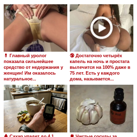
💊 Главный уролог
🔞 Достаточно четырёх
показала сильнейшее
капель на ночь и простата
средство от недержания у
вылечится на 100% даже в
женщин! Им оказалось
75 лет. Есть у каждого
натуральное...
дома, называется...
🩸 Сахар упадет до 4.1
🫀 Чистые сосуды за