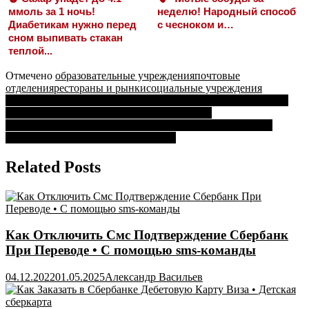
ммоль за 1 ночь!
неделю! Народный способ
Диабетикам нужно перед
с чесноком и…
сном выпивать стакан
теплой...
Отмечено
образовательные учреждения
почтовые
отделения
рестораны и рынки
социальные учреждения
Навигация
Как Оплатить Проезд по Телефону Через Сбербанк Онлайн
Личный Кабинет • Безопасность переводов
по
Как Оплатить Страховку Капитал Лайф Через Сбербанк
записям
Онлайн • Обратиться к руководству
Related Posts
Как Отключить Смс Подтверждение Сбербанк
При Переводе • С помощью sms-команды
04.12.2022
01.05.2025
Александр Васильев