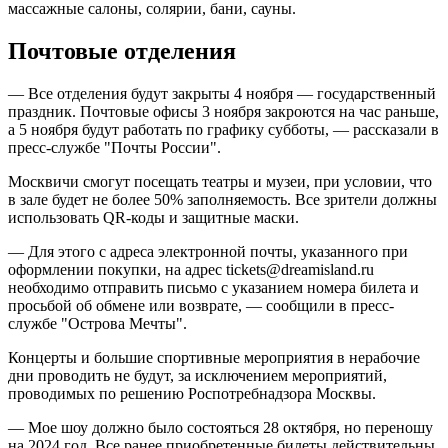
массажные салоны, солярии, бани, сауны.
Почтовые отделения
— Все отделения будут закрыты 4 ноября — государственный
праздник. Почтовые офисы 3 ноября закроются на час раньше,
а 5 ноября будут работать по графику субботы, — рассказали в
пресс-службе "Почты России".
Москвичи смогут посещать театры и музеи, при условии, что
в зале будет не более 50% заполняемость. Все зрители должны
использовать QR-коды и защитные маски.
— Для этого с адреса электронной почты, указанного при
оформлении покупки, на адрес tickets@dreamisland.ru
необходимо отправить письмо с указанием номера билета и
просьбой об обмене или возврате, — сообщили в пресс-
службе "Острова Мечты".
Концерты и большие спортивные мероприятия в нерабочие
дни проводить не будут, за исключением мероприятий,
проводимых по решению Роспотребнадзора Москвы.
— Мое шоу должно было состояться 28 октября, но переношу
на 2024 год. Все ранее приобретенные билеты действительны