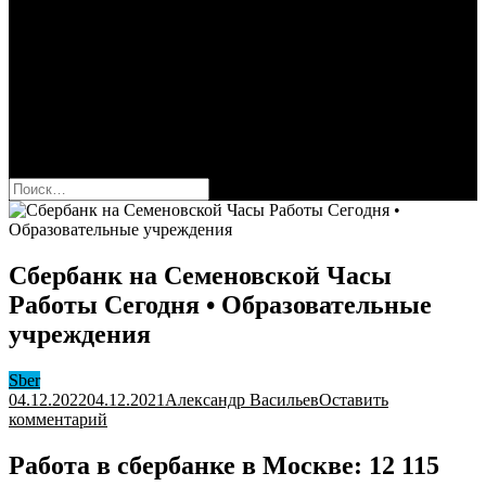
Сбербанк
Оформить карту Сбера
Взять кредит
Комиссии за переводы
Вклады для физ и юрлиц
Вопросы и ответы
Форум
кнопка режима сайта
Найти:
Сбербанк на Семеновской Часы
Работы Сегодня • Образовательные
учреждения
Sber
04.12.2022
04.12.2021
Александр Васильев
Оставить
к
комментарий
Сбербанк
на
Работа в сбербанке в Москве: 12 115
Семеновской