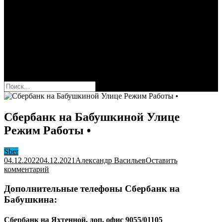
Сбербанк
Оформить карту Сбера
Взять кредит
Комиссии за переводы
Вклады для физ и юрлиц
Вопросы и ответы
Форум
кнопка режима сайта
Найти:
Сбербанк на Бабушкиной Улице
Режим Работы •
Sber
04.12.2022
04.12.2021
Александр Васильев
Оставить
к
комментарий
Сбербанк
на
Дополнительные телефоны Сбербанк на
Бабушкиной
Бабушкина:
Улице
Режим
Сбербанк на Яхтенной, доп. офис 9055/01105