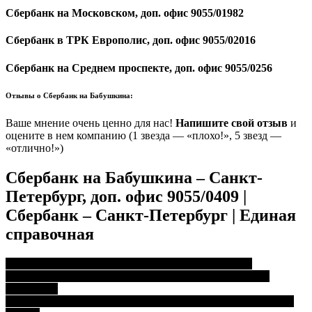
Сбербанк на Московском, доп. офис 9055/01982
Сбербанк в ТРК Европолис, доп. офис 9055/02016
Сбербанк на Среднем проспекте, доп. офис 9055/0256
Отзывы о Сбербанк на Бабушкина:
Ваше мнение очень ценно для нас!
Напишите свой отзыв
и
оцените в нем компанию (1 звезда — «плохо!», 5 звезд —
«отлично!»)
Сбербанк на Бабушкина – Санкт-
Петербург, доп. офис 9055/0409 |
Сбербанк – Санкт-Петербург | Единая
справочная
Навигация
Ставка Рефинансирования на Сегодня в Сбербанке
Потребительский Кредит Наличными • Основания для
по
обращения
записям
Отделение Сбербанка в Краснодаре Трудовой Славы • Часы