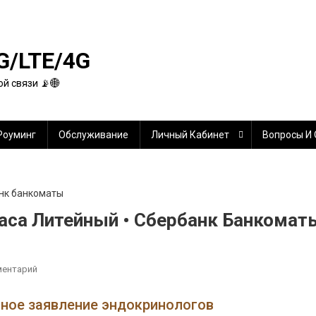
G/LTE/4G
й связи 📡🌐
Роуминг
Обслуживание
Личный Кабинет
Вопросы И
аса Литейный • Сбербанк Банкомат
К
ментарий
Сбербанк
Банкомат
нное заявление эндокринологов