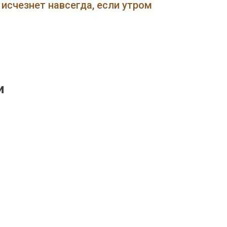
Спб
исчезнет навсегда, если утром
24
Часа
Литейный
•
Сбербанк
Банкоматы
и