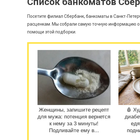
Список банкоматов Сбер
Посетите филиал Сбербанк, банкоматы в Санкт‑Петер
расценкам. Мы собрали самую точную информацию о 
помощи этой подборки.
Женщины, запишите рецепт
🩸 Х
для мужа: потенция вернется
диабе
к нему за 3 минуты!
едя
Подливайте ему в...
подн