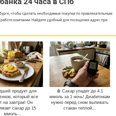
банка 24 часа в СПб
бурге, чтобы сделать необходимые покупки по привлекательным
работе компании. Найдите удобный для посещения адрес при
удший продукт для
🩸 Сахар упадет до 4.1
тиков, который все
ммоль за 1 ночь! Диабетикам
т на завтрак! Он
нужно перед сном выпивать
имает сахар до 15
стакан теплой...
ммоль...