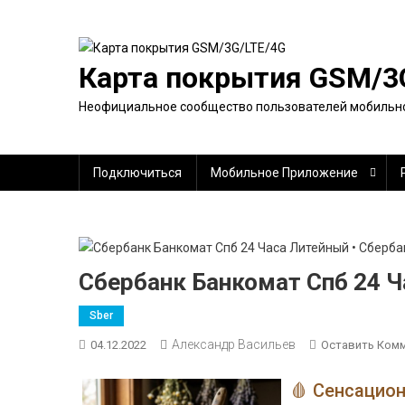
Перейти
к
содержимому
Карта покрытия GSM/3
Неофициальное сообщество пользователей мобильно
Подключиться
Мобильное Приложение
Сбербанк Банкомат Спб 24 Ч
Sber
Александр Васильев
04.12.2022
Оставить Ком
🩸 Сенсацио