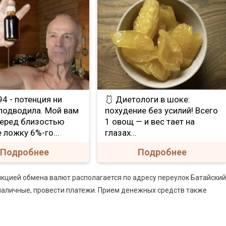
е 94 - потенция ни
🩱 Диетологи в шоке:
 подводила. Мой вам
похудение без усилий! Всего
Перед близостью
1 овощ — и вес тает на
 ложку 6%-го...
глазах…
Подробнее
Подробнее
нкцией обмена валют располагается по адресу переулок Батайский
 наличные, провести платежи. Прием денежных средств также