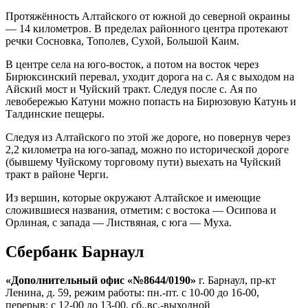
Алтайский
Протяжённость Алтайского от южной до северной окраины
Район
— 14 километров. В пределах районного центра протекают
Село
речки Сосновка, Тополев, Сухой, Большой Каим.
Алтайское
•
В центре села на юго-восток, а потом на восток через
Специальный
Бирюксинский перевал, уходит дорога на с. Ая с выходом на
вопрос
Айский мост и Чуйский тракт. Следуя после с. Ая по
левобережью Катуни можно попасть на Бирюзовую Катунь и
Талдинские пещеры.
Следуя из Алтайского по этой же дороге, но повернув через
2,2 километра на юго-запад, можно по исторической дороге
(бывшему Чуйскому торговому пути) выехать на Чуйский
тракт в районе Черги.
Из вершин, которые окружают Алтайское и имеющие
сложившиеся названия, отметим: с востока — Осипова и
Орлиная, с запада — Листвяная, с юга — Муха.
Сбербанк Барнаул
«Дополнительный офис «№8644/0190»
г. Барнаул, пр-кт
Ленина, д. 59, режим работы: пн.-пт. с 10-00 до 16-00,
перерыв: с 12-00 до 13-00, сб.,вс.-выходной