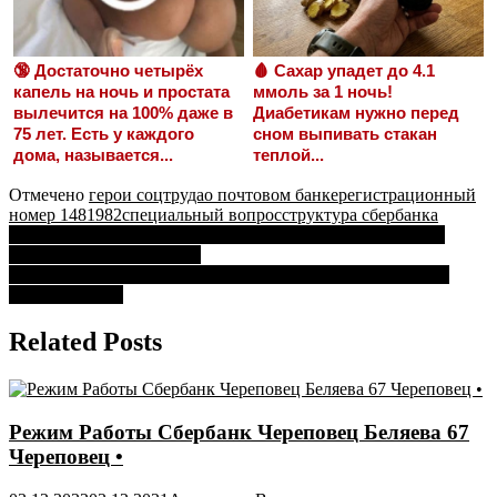
🔞 Достаточно четырёх
🩸 Сахар упадет до 4.1
капель на ночь и простата
ммоль за 1 ночь!
вылечится на 100% даже в
Диабетикам нужно перед
75 лет. Есть у каждого
сном выпивать стакан
дома, называется...
теплой...
Отмечено
герои соцтруда
о почтовом банке
регистрационный
номер 1481982
специальный вопрос
структура сбербанка
Навигация
Сбербанк Перевод Кредитной Карты в Потребительский
Кредит • Рейтинг займов
по
Отделение Сбербанка Для Юридических Лиц в Митино •
записям
График работы
Related Posts
Режим Работы Сбербанк Череповец Беляева 67
Череповец •