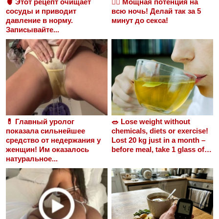
🫀 Этот рецепт очищает
❤️‍🔥 Мощная потенция на
сосуды и приводит
всю ночь! Делай так за 5
давление в норму.
минут до секса!
Записывайте...
💊 Главный уролог
🥗 Lose weight without
показала сильнейшее
chemicals, diets or exercise!
средство от недержания у
Lost 20 kg just in a month –
женщин! Им оказалось
before meal, take 1 glass of…
натуральное...