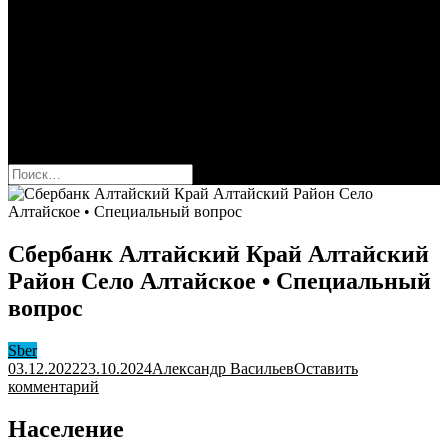
Сбербанк
Оформить карту Сбера
Взять кредит
Комиссии за переводы
Вклады для физ и юрлиц
Вопросы и ответы
Форум
кнопка режима сайта
Найти:
Сбербанк Алтайский Край Алтайский
Район Село Алтайское • Специальный
вопрос
Sber
03.12.2022
23.10.2024
Александр Васильев
Оставить
к
комментарий
Сбербанк
Алтайский
Население
Край