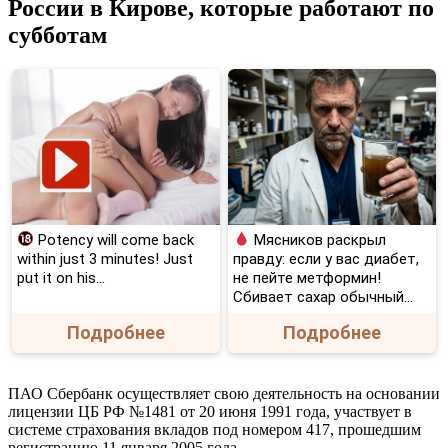
России в Кирове, которые работают по
в
Кирове
субботам
на
Милицейской
49
•
Телефоны
для
справок
Potency will come back
Мясников раскрыл
within just 3 minutes! Just
правду: если у вас диабет,
put it on his…
не пейте метформин!
Сбивает сахар обычный...
Подробнее
Подробнее
ПАО Сбербанк осуществляет свою деятельность на основании
лицензии ЦБ РФ №1481 от 20 июня 1991 года, участвует в
системе страхования вкладов под номером 417, прошедшим
регистрацию 11 января 2005 года.