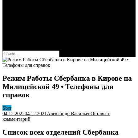
Сбербанк
Оформить карту Сбера
Взять кредит
Комиссии за переводы
Вклады для физ и юрлиц
Вопросы и ответы
Форум
кнопка режима сайта
Найти:
Режим Работы Сбербанка в Кирове на
Милицейской 49 • Телефоны для
справок
Sber
04.12.2022
04.12.2021
Александр Васильев
Оставить
к
комментарий
Режим
Работы
Список всех отделений Сбербанка
Сбербанка