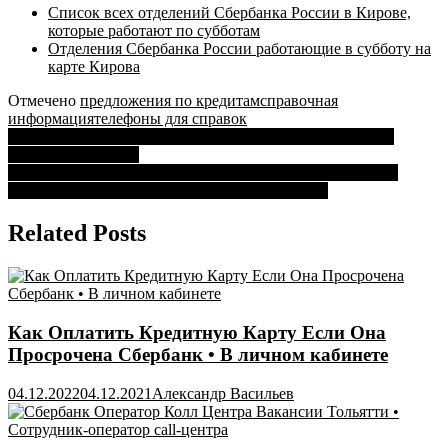
Список всех отделений Сбербанка России в Кирове,
которые работают по субботам
Отделения Сбербанка России работающие в субботу на
карте Кирова
Отмечено
предложения по кредитам
справочная
информация
телефоны для справок
Навигация
Сбербанк Чешская Крона к Рублю на Сегодня в Чехии •
Интересные факты
по
Как Активировать Кредитную Карту Альфа Банка Через
записям
Банкомат Сбербанка • Как активировать карту
Related Posts
Как Оплатить Кредитную Карту Если Она
Просрочена Сбербанк • В личном кабинете
04.12.2022
04.12.2021
Александр Васильев