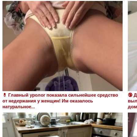
💊 Главный уролог показала сильнейшее средство
🔞 
от недержания у женщин! Им оказалось
выл
натуральное...
дом