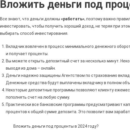
Вложить деньги под проц
Како
Самы
Боль
Все знают, что деньги должны
«работать»
, поэтому важно прави
Проц
инвестировать, чтобы получить хороший доход, не теряя при это
Мож
выбирать способ инвестирования.
Поло
День
Вкладчик вовлечен в процесс минимального денежного оборота
В
и получает проценты.
Сбер
Вы можете открыть депозитный счет за несколько минут. Нек
•
выходя из дома – онлайн.
Удоб
Деньги надежно защищены Агентством по страхованию вкладов
И
Денежные средства будут выплачены вкладчику в полном объем
Выго
Некоторые депозитные программы позволяют клиенту ежемес
пополнять счет на любую сумму.
Практически все банковские программы предусматривают ка
процентов к общей сумме депозита. Это позволит вам зараба
Вложить деньги под проценты в 2024 году?