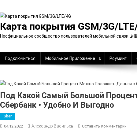
Перейти
к
содержимому
Карта покрытия GSM/3G/LTE
Неофициальное сообщество пользователей мобильной связи 📡
Подключиться
Мобильное Приложение
Роуминг
Под Какой Самый Большой Процен
Сбербанк • Удобно И Выгодно
Sber
Александр Васильев
К
04.12.2022
Оставить Комментарий
Под