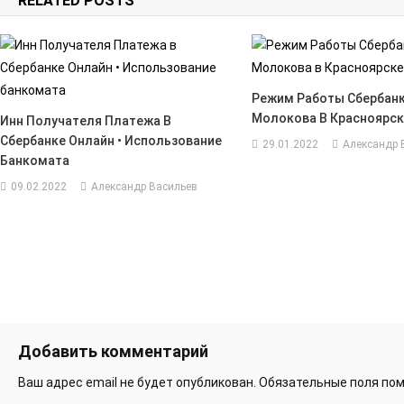
RELATED POSTS
записям
Режим Работы Сбербанк
Молокова В Красноярск
Инн Получателя Платежа В
Сбербанке Онлайн • Использование
29.01.2022
Александр 
Банкомата
09.02.2022
Александр Васильев
Добавить комментарий
Ваш адрес email не будет опубликован.
Обязательные поля по