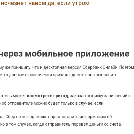
Сбербанке
исчезнет навсегда, если утром
За
Другого
Человека
•
Госпошлина
Гибдд
 через мобильное приложение
у же принципу, что и десктопная версия Сбербанк Онлайн. Поэтом
кие-то данные о назначении прихода, достаточно выполнить
учатель может
посмотреть приход
, заказав выписку зачислений в
об отправителе можно будет только в случае, если:
нка, Сбер не всегда может предоставить информацию об
о в том случае, когда отправитель перевел деньги со счета.