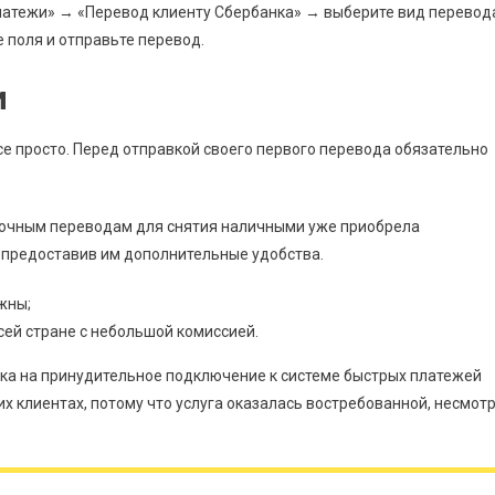
платежи» → «Перевод клиенту Сбербанка» → выберите вид перевод
 поля и отправьте перевод.
и
се просто. Перед отправкой своего первого перевода обязательно
срочным переводам для снятия наличными уже приобрела
, предоставив им дополнительные удобства.
ужны;
сей стране с небольшой комиссией.
нка на принудительное подключение к системе быстрых платежей
их клиентах, потому что услуга оказалась востребованной, несмот