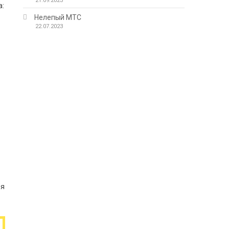
21.09.2023
а:
Нелепый МТС
22.07.2023
ря