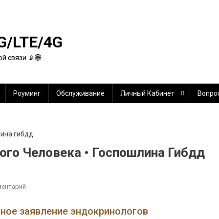
G/LTE/4G
й связи 📡🌐
Роуминг
Обслуживание
Личный Кабинет
Вопро
ого Человека • Госпошлина Гибдд
К
ментарий
Платеж
В
нное заявление эндокринологов