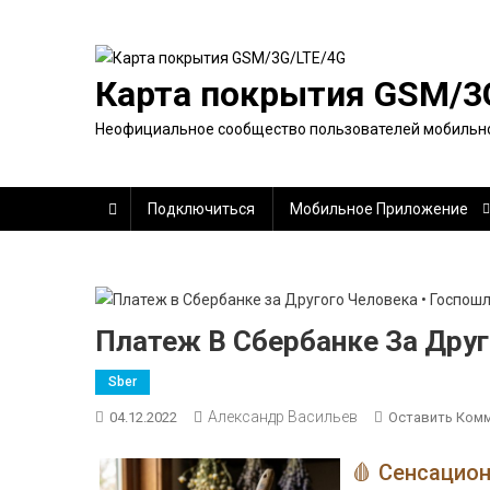
Перейти
к
содержимому
Карта покрытия GSM/3
Неофициальное сообщество пользователей мобильно
Подключиться
Мобильное Приложение
Платеж В Сбербанке За Друг
Sber
Александр Васильев
04.12.2022
Оставить Ком
🩸 Сенсацио