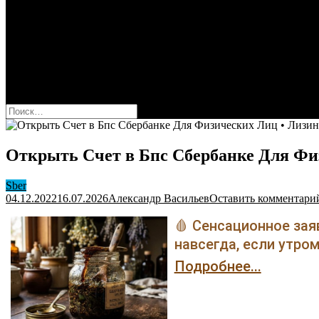
Оформить карту Сбера
Взять кредит
Комиссии за переводы
Вклады для физ и юрлиц
Вопросы и ответы
Форум
кнопка режима сайта
Найти:
Открыть Счет в Бпс Сбербанке Для Физ
Sber
04.12.2022
16.07.2026
Александр Васильев
Оставить комментари
🩸 Сенсационное зая
навсегда, если утром
Подробнее...