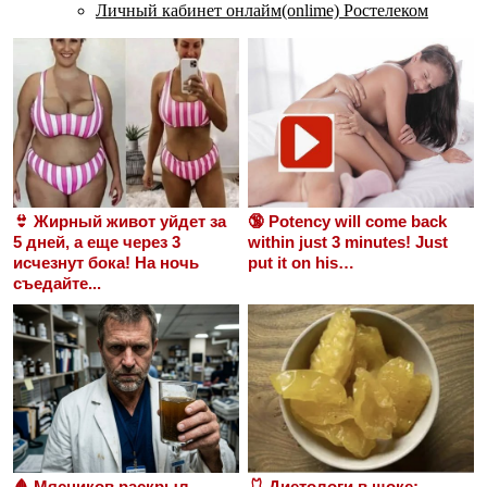
Личный кабинет онлайм(onlime) Ростелеком
👙 Жирный живот уйдет за
🔞 Potency will come back
5 дней, а еще через 3
within just 3 minutes! Just
исчезнут бока! На ночь
put it on his…
съедайте...
🩸 Мясников раскрыл
🩱 Диетологи в шоке: