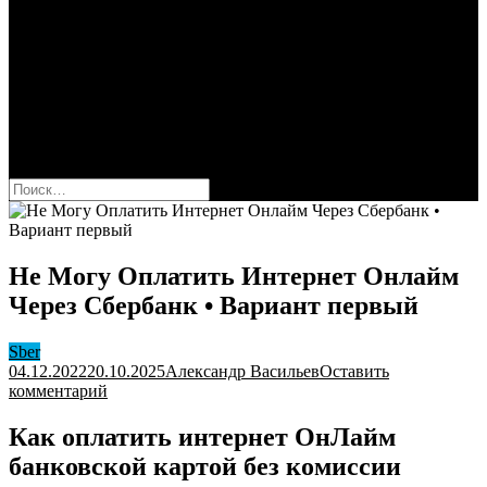
Сбербанк
Оформить карту Сбера
Взять кредит
Комиссии за переводы
Вклады для физ и юрлиц
Вопросы и ответы
Форум
кнопка режима сайта
Найти:
Не Могу Оплатить Интернет Онлайм
Через Сбербанк • Вариант первый
Sber
04.12.2022
20.10.2025
Александр Васильев
Оставить
к
комментарий
Не
Могу
Как оплатить интернет ОнЛайм
Оплатить
банковской картой без комиссии
Интернет