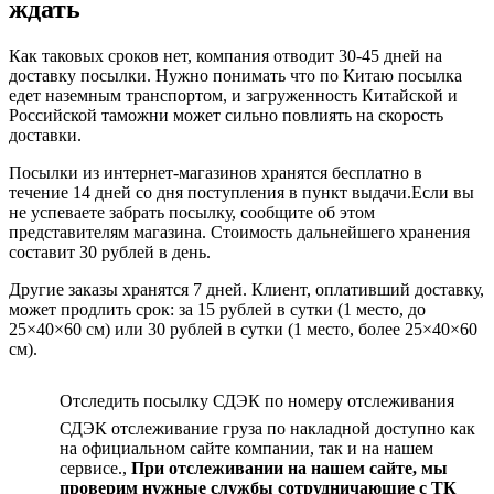
ждать
Карты
Сбербанка
Старый
Как таковых сроков нет, компания отводит 30-45 дней на
Оскол
доставку посылки. Нужно понимать что по Китаю посылка
•
едет наземным транспортом, и загруженность Китайской и
Восстановление
Российской таможни может сильно повлиять на скорость
пароля
доставки.
Посылки из интернет-магазинов хранятся бесплатно в
течение 14 дней со дня поступления в пункт выдачи.Если вы
не успеваете забрать посылку, сообщите об этом
представителям магазина. Стоимость дальнейшего хранения
составит 30 рублей в день.
Другие заказы хранятся 7 дней. Клиент, оплативший доставку,
может продлить срок: за 15 рублей в сутки (1 место, до
25×40×60 см) или 30 рублей в сутки (1 место, более 25×40×60
см).
Отследить посылку СДЭК по номеру отслеживания
СДЭК отслеживание груза по накладной доступно как
на официальном сайте компании, так и на нашем
сервисе.,
При отслеживании на нашем сайте, мы
проверим нужные службы сотрудничающие с ТК