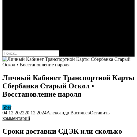
Сбербанк
Оформить карту Сбера
Взять кредит
Комиссии за переводы
Вклады для физ и юрлиц
Вопросы и ответы
Форум
кнопка режима сайта
Найти:
Личный Кабинет Транспортной Карты
Сбербанка Старый Оскол •
Восстановление пароля
Sber
04.12.2022
20.12.2024
Александр Васильев
Оставить
к
комментарий
Личный
Кабинет
Сроки доставки СДЭК или сколько
Транспортной