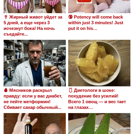
👙 Жирный живот уйдет за
🔞 Potency will come back
5 дней, а еще через 3
within just 3 minutes! Just
исчезнут бока! На ночь
put it on his…
съедайте...
🩸 Мясников раскрыл
🩱 Диетологи в шоке:
правду: если у вас диабет,
похудение без усилий!
не пейте метформин!
Всего 1 овощ — и вес тает
Сбивает сахар обычный...
на глазах…