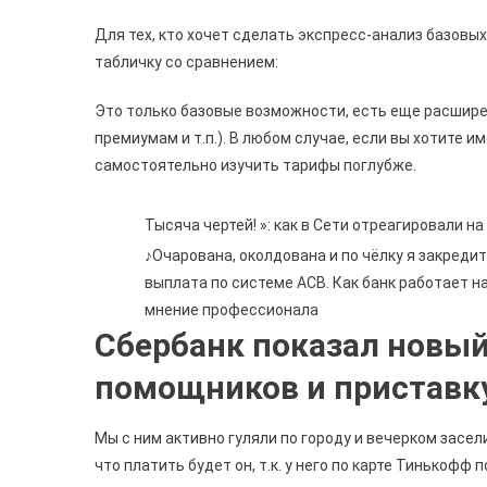
Для тех, кто хочет сделать экспресс-анализ базовы
табличку со сравнением:
Это только базовые возможности, есть еще расширен
премиумам и т.п.). В любом случае, если вы хотите 
самостоятельно изучить тарифы поглубже.
Тысяча чертей! »: как в Сети отреагировали н
♪Очарована, околдована и по чёлку я закредит
выплата по системе АСВ. Как банк работает н
мнение профессионала
Сбербанк показал новый
помощников и приставку
Мы с ним активно гуляли по городу и вечерком засели
что платить будет он, т.к. у него по карте Тинькофф