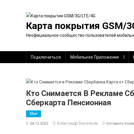
Перейти
к
содержимому
Карта покрытия GSM/3
Неофициальное сообщество пользователей мобильно
Подключиться
Мобильное Приложение
Кто Снимается В Рекламе Сб
Сберкарта Пенсионная
Sber
Александр Васильев
04.12.2022
Оставить Ком