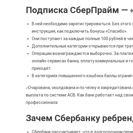
Подписка СберПрайм — 
В ней необходимо зарегистрироваться. Без этого 
инструкция, как подключить бонусы «Спасибо».
Они поступают за каждые полные 100 рублей в чек
Дополнительные категории открываются при тратах
Операции вознаграждаются выборочно. За платеж
онлайн-сервисах банка, оплату коммунальных и г
приходят.
В категориях повышенного кэшбэка баллы ограни
♪Очарована, околдована и по чёлку я закредитована♫ 
выплата по системе АСВ. Как банк работает над сво
профессионала
Зачем Сбербанку ребре
Сбербанк рассчитывает, что в долгосрочном пер