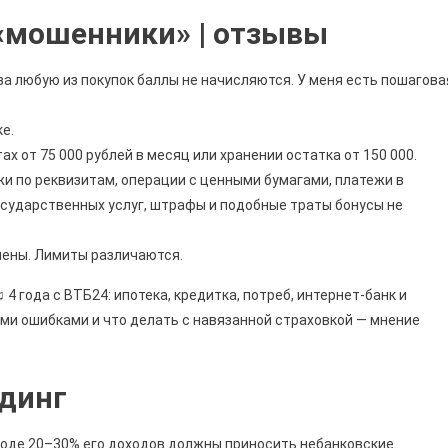
«мошенники» | отзывы
за любую из покупок баллы не начисляются. У меня есть пошагова
е.
 от 75 000 рублей в месяц или хранении остатка от 150 000.
и по реквизитам, операции с ценными бумагами, платежи в
осударственных услуг, штрафы и подобные траты бонусы не
чены. Лимиты различаются.
4 года с ВТБ24: ипотека, кредитка, потреб, интернет-банк и
ими ошибками и что делать с навязанной страховкой — мнение
ндинг
иоде 20–30% его доходов должны приносить небанковские