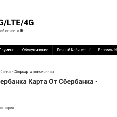
G/LTE/4G
й связи 📡🌐
Роуминг
Обслуживание
Личный Кабинет
Вопросы И
ербанка Карта От Сбербанка •
К
ментарий
Кто