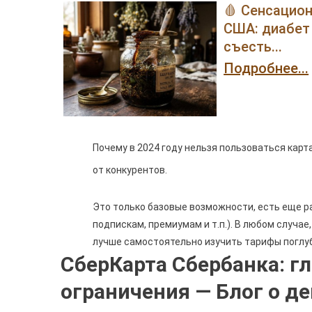
🩸 Сенсацио
США: диабет 
съесть...
Подробнее...
Почему в 2024 году нельзя пользоваться карт
от конкурентов.
Это только базовые возможности, есть еще р
подпискам, премиумам и т.п.). В любом случае
лучше самостоятельно изучить тарифы поглу
СберКарта Сбербанка: г
ограничения — Блог о де