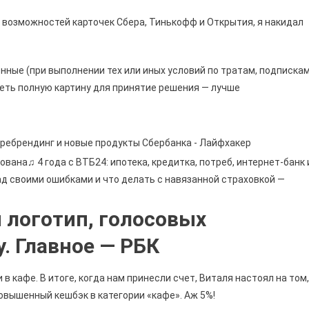
х возможностей карточек Сбера, Тинькофф и Открытия, я накидал
ные (при выполнении тех или иных условий по тратам, подпискам
иметь полную картину для принятие решения — лучше
а ребрендинг и новые продукты Сбербанка - Лайфхакер
ована♫ 4 года с ВТБ24: ипотека, кредитка, потреб, интернет-банк 
ад своими ошибками и что делать с навязанной страховкой —
 логотип, голосовых
. Главное — РБК
 в кафе. В итоге, когда нам принесли счет, Виталя настоял на том,
 повышенный кешбэк в категории «кафе». Аж 5%!