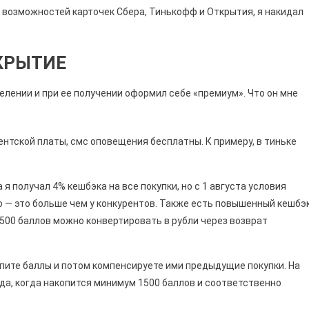
х возможностей карточек Сбера, Тинькофф и Открытия, я накидал
КРЫТИЕ
тделении и при ее получении оформил себе «премиум». Что он мне
нтской платы, смс оповещения бесплатны. К примеру, в тиньке
 я получал 4% кешбэка на все покупки, но с 1 августа условия
но — это больше чем у конкурентов. Также есть повышенный кешбэ
1500 баллов можно конвертировать в рубли через возврат
опите баллы и потом компенсируете ими предыдущие покупки. На
да, когда накопится минимум 1500 баллов и соответственно