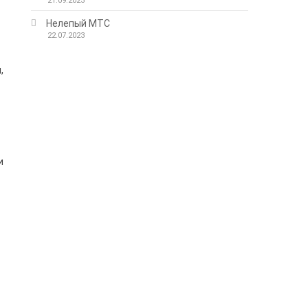
21.09.2023
Нелепый МТС
22.07.2023
,
и