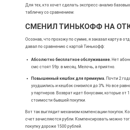
Для тех, кто хочет сделать экспресс-анализ базовы
табличку со сравнением:
СМЕНИЛ ТИНЬКОФФ НА ОТ
Осознав, что прохожу по сумме, я заказал карту в о
давал по сравнению с картой Тинькофф:
Абсолютно бесплатное обслуживание.
Нет абоне
смс стоят 59р. в месяц. Мелочь, а приятно.
Повышенный кешбэк для премиума.
Почти 2 года
ухудшились и кешбэк снизился до 3%. Но все рав
у партнеров. Возврат идет бонусами, которые от 
стоимости бывшей покупки.
Вот так выглядит механизм компенсации покупок. К
счет зачисляются рубли. Компенсировать можно тог
покупку дороже 1500 рублей.