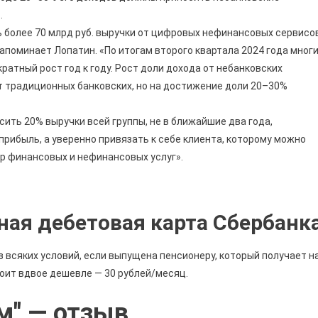
.
ь более 70 млрд руб. выручки от цифровых нефинансовых сервисо
напоминает Лопатин. «По итогам второго квартала 2024 года мног
атный рост год к году. Рост доли дохода от небанковских
т традиционных банковских, но на достижение доли 20–30%
ить 20% выручки всей группы, не в ближайшие два года,
прибыль, а уверенно привязать к себе клиента, которому можно
р финансовых и нефинансовых услуг».
ная дебетовая карта Сбербанк
 всяких условий, если выпущена пенсионеру, который получает н
оит вдвое дешевле — 30 рублей/месяц.
м" — отзыв