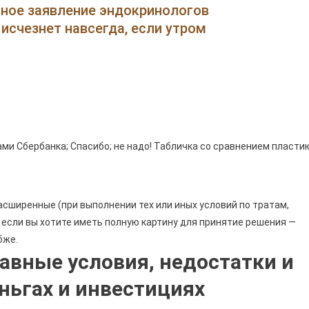
Снимается
нное заявление эндокринологов
В
исчезнет навсегда, если утром
Рекламе
Сбербанка
Карта
От
Сбербанка
•
Сберкарта
ами Сбербанка; Спасибо; не надо! Табличка со сравнением пласти
Пенсионная
асширенные (при выполнении тех или иных условий по тратам,
, если вы хотите иметь полную картину для принятие решения —
бже.
лавные условия, недостатки и
ньгах и инвестициях