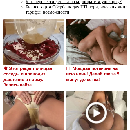
Как перевести деньги на корпоративную карту?
Бизнес карта Сбербанк для ИП, юридических лиц:
тарифы, возможности
🫀 Этот рецепт очищает
❤️‍🔥 Мощная потенция на
сосуды и приводит
всю ночь! Делай так за 5
давление в норму.
минут до секса!
Записывайте...