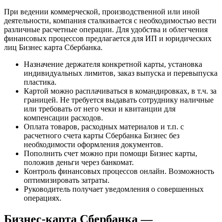
от
При ведении коммерческой, производственной или иной
Сбербанка
деятельности, компания сталкивается с необходимостью вести
Для
различные расчетные операции. Для удобства и облегчения
ип
финансовых процессов предлагается для ИП и юридических
Отзывы
лиц Бизнес карта Сбербанка.
и
Проценты
Назначение держателя конкретной карты, установка
•
индивидуальных лимитов, заказ выпуска и перевыпуска
Как
пластика.
установить
Картой можно расплачиваться в командировках, в т.ч. за
лимит
границей. Не требуется выдавать сотруднику наличные
или требовать от него чеки и квитанции для
компенсации расходов.
Оплата товаров, расходных материалов и т.п. с
расчетного счета карты Сбербанка Бизнес без
необходимости оформления документов.
Пополнить счет можно при помощи Бизнес карты,
положив деньги через банкомат.
Контроль финансовых процессов онлайн. Возможность
оптимизировать затраты.
Руководитель получает уведомления о совершенных
операциях.
Бизнес-карта Сбербанка —