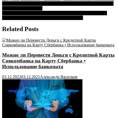
Навигация
Как Через Банкомат Сбербанка Заплатить за Электроэнергию
Через • Оплата картой
по
Дадут ли Автокредит Без Водительского Удостоверения в
записям
Сбербанке • Особенности автокредитования
Related Posts
Можно ли Перевести Деньги с Кредитной Карты
Совкомбанка на Карту Сбербанка •
Использование банкомата
03.12.2022
03.12.2021
Александр Васильев