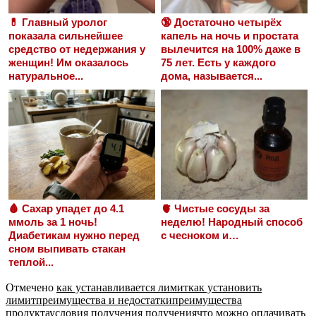
💊 Главный уролог
🔞 Достаточно четырёх
показала сильнейшее
капель на ночь и простата
средство от недержания у
вылечится на 100% даже в
женщин! Им оказалось
75 лет. Есть у каждого
натуральное...
дома, называется...
🩸 Сахар упадет до 4.1
🫀 Чистые сосуды за
ммоль за 1 ночь!
неделю! Народный способ
Диабетикам нужно перед
с чесноком и…
сном выпивать стакан
теплой...
Отмечено
как устанавливается лимит
как установить
лимит
преимущества и недостатки
преимущества
продукта
условия получения получения
что можно оплачивать