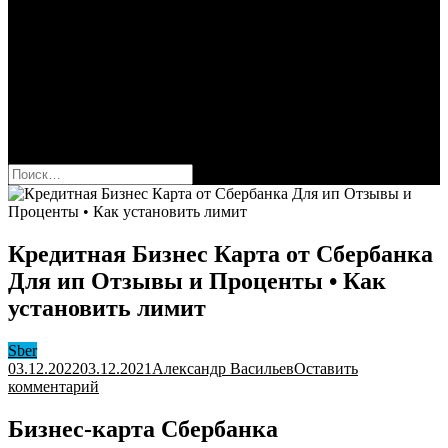
Сбербанк
Оформить карту Сбера
Взять кредит
Комиссии за переводы
Вклады для физ и юрлиц
Вопросы и ответы
Форум
кнопка режима сайта
Найти:
Кредитная Бизнес Карта от Сбербанка
Для ип Отзывы и Проценты • Как
установить лимит
Sber
03.12.2022
03.12.2021
Александр Васильев
Оставить
к
комментарий
Кредитная
Бизнес
Бизнес-карта Сбербанка
Карта