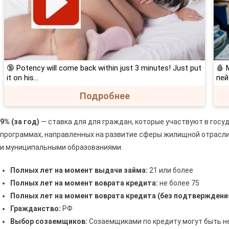
🔞 Potency will come back within just 3 minutes! Just put
🩸 
it on his…
пей
Подробнее
9% (за год)
— ставка для для граждан, которые участвуют в гос
программах, направленных на развитие сферы жилищной отрасли
и муниципальными образованиями.
Полных лет на момент выдачи займа:
21 или более
Полных лет на момент воврата кредита:
не более 75
Полных лет на момент воврата кредита (без подтверждения
Гражданство:
РФ
Выбор созаемщиков:
Созаемщиками по кредиту могут быть не