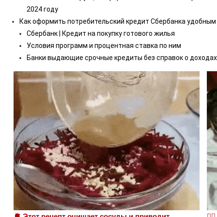
2024 году
Как оформить потребительский кредит Сбербанка удобным
Сбербанк | Кредит на покупку готового жилья
Условия программ и процентная ставка по ним
Банки выдающие срочные кредиты без справок о доходах
🫀 Этот рецепт очищает сосуды и приводит
❤️