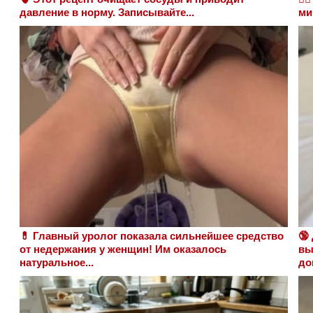
давление в норму. Записывайте...
ми
💊 Главный уролог показала сильнейшее средство
🔞
от недержания у женщин! Им оказалось
вы
натуральное...
до