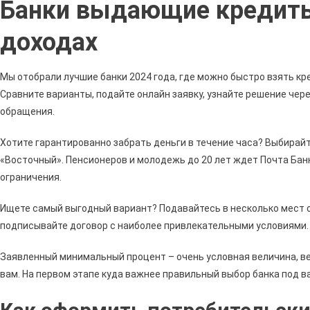
Банки выдающие кредиты
От
Сбер
доходах
По
Двум
Доку
Мы отобрали лучшие банки 2024 года, где можно быстро взять кр
Без
Сравните варианты, подайте онлайн заявку, узнайте решение чере
•
обращения.
Усло
Кред
Хотите гарантированно забрать деньги в течение часа? Выбирайт
«Восточный». Пенсионеров и молодежь до 20 лет ждет Почта Бан
ограничения.
Ищете самый выгодный вариант? Подавайтесь в несколько мест о
подписывайте договор с наиболее привлекательными условиями.
Заявленный минимальный процент – очень условная величина, ве
вам. На первом этапе куда важнее правильный выбор банка под 