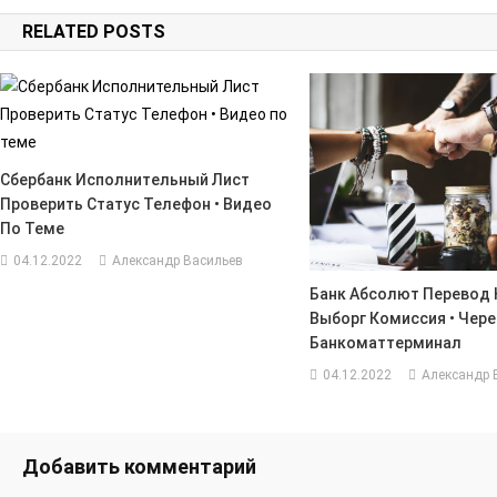
по
RELATED POSTS
записям
Сбербанк Исполнительный Лист
Проверить Статус Телефон • Видео
По Теме
04.12.2022
Александр Васильев
Банк Абсолют Перевод 
Выборг Комиссия • Чере
Банкоматтерминал
04.12.2022
Александр 
Добавить комментарий