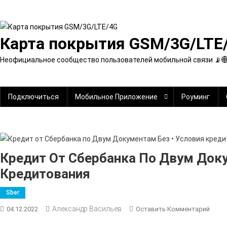
Перейти
к
содержимому
Карта покрытия GSM/3G/LTE
Неофициальное сообщество пользователей мобильной связи 📡
Подключиться
Мобильное Приложение
Роуминг
Кредит От Сбербанка По Двум Доку
Кредитования
Sber
Александр Васильев
К
04.12.2022
Оставить Комментарий
Кред