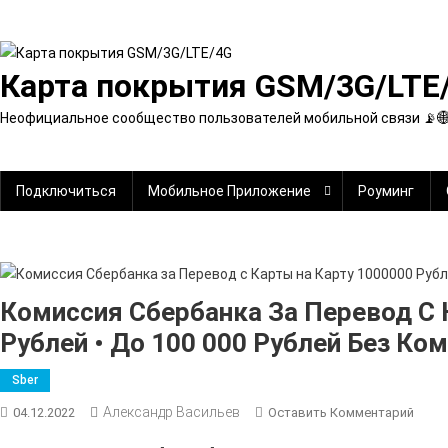
Перейти
к
содержимому
Карта покрытия GSM/3G/LTE
Неофициальное сообщество пользователей мобильной связи 📡
Подключиться
Мобильное Приложение
Роуминг
Комиссия Сбербанка За Перевод С 
Рублей • До 100 000 Рублей Без Ко
Sber
Александр Васильев
К
04.12.2022
Оставить Комментарий
Коми