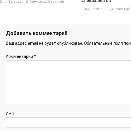
Специалистов
04.12.2022
Александр Васильев
04.12.2022
Александр 
Добавить комментарий
Ваш адрес email не будет опубликован.
Обязательные поля по
Комментарий
*
Имя