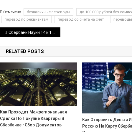
Отмечено
безналичные переводы
до 100 000 рублей без комис
перевод по реквизитам
перевод со счета на счет
переводы
Навигация
Сбербанк Науки 14 к 1 График Работы • Коротко о главном
по
RELATED POSTS
записям
Как Проходит Межрегиональная
Сделка По Покупке Квартиры В
Как Отправить Деньги И
Сбербанке • Сбор Документов
Россию На Карту Сберба