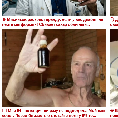
🩸 Мясников раскрыл правду: если у вас диабет, не
🩱 
пейте метформин! Сбивает сахар обычный...
ово
❤️‍🔥 Мне 94 - потенция ни разу не подводила. Мой вам
❤️ 
совет: Перед близостью глотайте ложку 6%-го...
пон