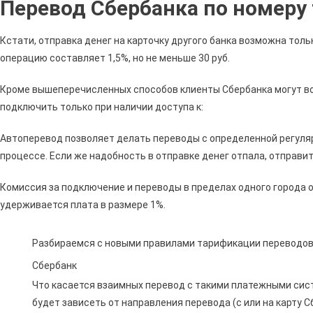
Перевод Сбербанка по номеру
Сбер
За
Пере
Кстати, отправка денег на карточку другого банка возможна тол
С
операцию составляет 1,5%, но не меньше 30 руб.
Карт
На
Кроме вышеперечисленных способов клиенты Сбербанка могут во
Карту
подключить только при наличии доступа к:
10000
Рубле
Автоперевод позволяет делать переводы с определенной регуляр
•
процессе. Если же надобность в отправке денег отпала, отправи
До
100
Комиссия за подключение и переводы в пределах одного города от
000
удерживается плата в размере 1%.
Рубле
Без
Разбираемся с новыми правилами тарификации переводов 
Коми
Сбербанк
Что касается взаимных перевод с такими платежными сис
будет зависеть от направления перевода (с или на карту