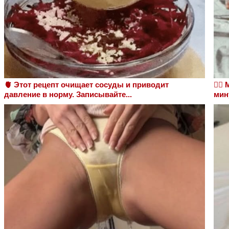
🫀 Этот рецепт очищает сосуды и приводит
❤️‍
давление в норму. Записывайте...
мин