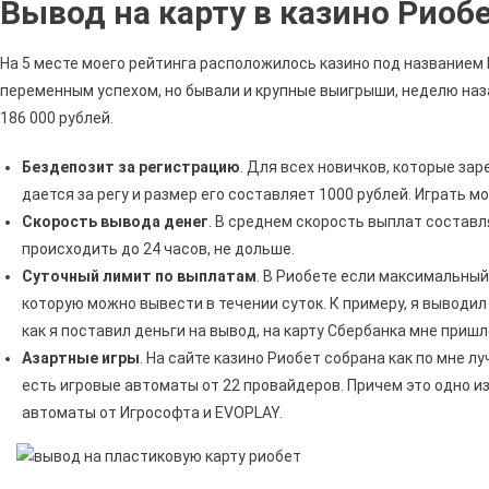
Вывод на карту в казино Риоб
Игры
На
День
На 5 месте моего рейтинга расположилось казино под названием Р
Онла
переменным успехом, но бывали и крупные выигрыши, неделю наз
С
186 000 рублей.
Выво
На
Бездепозит за регистрацию
. Для всех новичков, которые за
Карту
дается за регу и размер его составляет 1000 рублей. Играть м
Сбер
Скорость вывода денег
. В среднем скорость выплат составл
•
происходить до 24 часов, не дольше.
Bling
Суточный лимит по выплатам
. В Риобете если максимальный
Financ
которую можно вывести в течении суток. К примеру, я выводил 1
как я поставил деньги на вывод, на карту Сбербанка мне пришло
Азартные игры
. На сайте казино Риобет собрана как по мне лу
есть игровые автоматы от 22 провайдеров. Причем это одно и
автоматы от Игрософта и EVOPLAY.