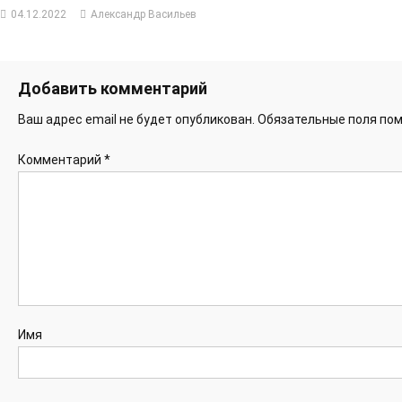
04.12.2022
Александр Васильев
Добавить комментарий
Ваш адрес email не будет опубликован.
Обязательные поля по
Комментарий
*
Имя