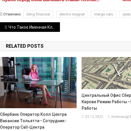
Отмечено
bling financial
electro magnat
merge cats
унив
Навигация
Что Такое Именная Классическая Карта от Сбербанка • Как закрыть карту
по
RELATED POSTS
записям
Центральный Офис Сбер
Кирове Режим Работы •
Работы
Сбербанк Оператор Колл Центра
03.12.2022
Александр 
Вакансии Тольятти • Сотрудник-
Оператор Call-Центра