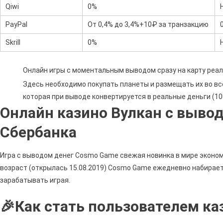
Qiwi
0%
PayPal
От 0,4% до 3,4%+10₽ за транзакцию
Skrill
0%
Онлайн игры с моментальным выводом сразу на карту реал
Здесь необходимо покупать планеты и размещать их во в
которая при выводе конвертируется в реальные деньги (10
Онлайн казино Вулкан с вывод
Сбербанка
Игра с выводом денег Cosmo Game свежая новинка в мире эконом
возраст (открылась 15.08.2019) Cosmo Game ежедневно набирае
зарабатывать играя.
🎉Как стать пользователем ка