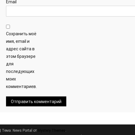
Email
Сохранить моё
имя, email и
адрес сайта в
этом браузере
для
последующих
моих
комментариев.
|
Тема: News Portal от
Mystery Themes
.