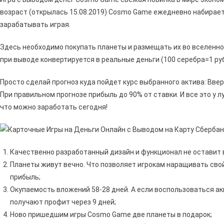
возраст (открылась 15.08.2019) Cosmo Game ежедневно набирае
зарабатывать играя.
Здесь необходимо покупать планеты и размещать их во вселенн
при выводе конвертируется в реальные деньги (100 серебра=1 руб
Просто сделай прогноз куда пойдет курс выбранного актива: Ввер
При правильном прогнозе прибыль до 90% от ставки. И все это у лу
что можно заработать сегодня!
Качественно разработанный дизайн и функционал не оставит
Планеты живут вечно. Что позволяет игрокам наращивать сво
прибыль;
Окупаемость вложений 58-28 дней. А если воспользоваться а
получают профит через 9 дней;
Ново пришедшим игры Cosmo Game две планеты в подарок;