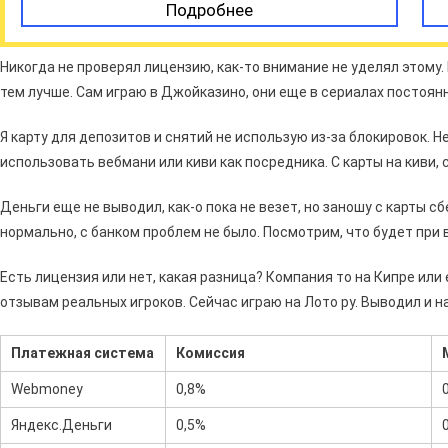
Подробнее
Никогда не проверял лицензию, как-то внимание не уделял этому
тем лучше. Сам играю в Джойказино, они еще в сериалах постоян
Я карту для депозитов и снятий не использую из-за блокировок. Н
использовать вебмани или киви как посредника. С карты на киви, с
Деньги еще не выводил, как-о пока не везет, но заношу с карты с
нормально, с банком проблем не было. Посмотрим, что будет при 
Есть лицензия или нет, какая разница? Компания то на Кипре или 
отзывам реальных игроков. Сейчас играю на Лото ру. Выводил и на 
Платежная система
Комиссия
Webmoney
0,8%
Яндекс.Деньги
0,5%