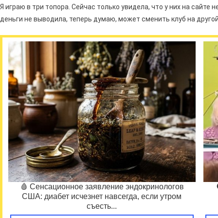
Я играю в три топора. Сейчас только увидела, что у них на сайте н
деньги не выводила, теперь думаю, может сменить клуб на другой
🩸 Сенсационное заявление эндокринологов
США: диабет исчезнет навсегда, если утром
съесть...