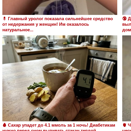
💊 Главный уролог показала сильнейшее средство
🔞 
от недержания у женщин! Им оказалось
выл
натуральное...
дом
🩸 Сахар упадет до 4.1 ммоль за 1 ночь! Диабетикам
🫀 
нужно перед сном выпивать стакан теплой...
чес