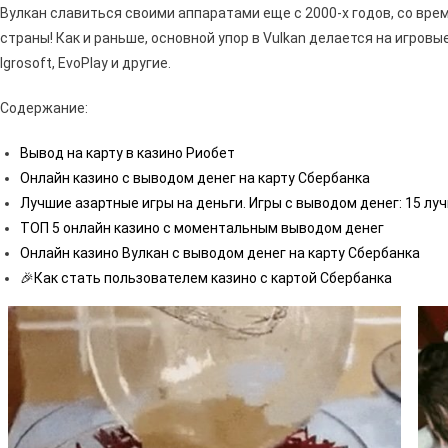
Вулкан славиться своими аппаратами еще с 2000-х годов, со вре
страны! Как и раньше, основной упор в Vulkan делается на игров
Igrosoft, EvoPlay и другие.
Содержание:
Вывод на карту в казино Риобет
Онлайн казино с выводом денег на карту Сбербанка
Лучшие азартные игры на деньги. Игры с выводом денег: 15 лу
ТОП 5 онлайн казино с моментальным выводом денег
Онлайн казино Вулкан с выводом денег на карту Сбербанка
🎉Как стать пользователем казино с картой Сбербанка