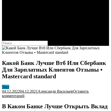
Сбербанк
Оформить карту Сбера
Взять кредит
Комиссии за переводы
Вклады для физ и юрлиц
Вопросы и ответы
Форум
кнопка режима сайта
Найти:
Какой Банк Лучше Втб Или Сбербанк
Для Зарплатных Клиентов Отзывы •
Mastercard standard
Sber
04.12.2022
04.12.2021
Александр Васильев
Оставить
к
комментарий
Какой
Банк
В Каком Банке Лучше Открыть Вклад
Лучше