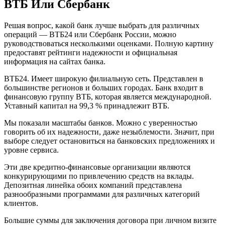
ВТБ Или Сбербанк
Втб
Или
Сбербанк
Решая вопрос, какой банк лучше выбрать для различных
Для
операций — ВТБ24 или Сбербанк России, можно
Зарплатных
руководствоваться несколькими оценками. Полную картину
Клиентов
предоставят рейтинги надежности и официальная
Отзывы
информация на сайтах банка.
•
Mastercard
ВТБ24. Имеет широкую филиальную сеть. Представлен в
standard
большинстве регионов и больших городах. Банк входит в
финансовую группу ВТБ, которая является международной.
Уставный капитал на 99,3 % принадлежит ВТБ.
Мы показали масштабы банков. Можно с уверенностью
говорить об их надежности, даже незыблемости. Значит, при
выборе следует остановиться на банковских предложениях и
уровне сервиса.
Эти две кредитно-финансовые организации являются
конкурирующими по привлечению средств на вклады.
Депозитная линейка обоих компаний представлена
разнообразными программами для различных категорий
клиентов.
Большие суммы для заключения договора при личном визите