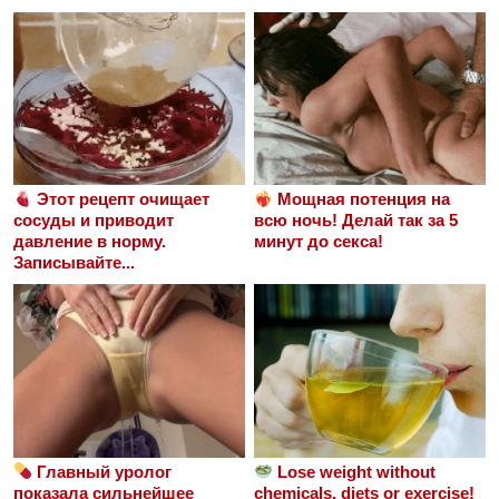
Этот рецепт очищает
Мощная потенция на
сосуды и приводит
всю ночь! Делай так за 5
давление в норму.
минут до секса!
Записывайте...
Главный уролог
Lose weight without
показала сильнейшее
chemicals, diets or exercise!