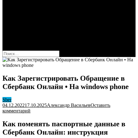
Сбербанк
Оформить карту Сбера
Взять кредит
Комиссии за переводы
Вклады для физ и юрлиц
Вопросы и ответы
Форум
кнопка режима сайта
Найти:
Как Зарегистрировать Обращение в
Сбербанк Онлайн • На windows phone
Sber
04.12.2022
17.10.2025
Александр Васильев
Оставить
к
комментарий
Как
Зарегистрировать
Как поменять паспортные данные в
Обращение
Cбербанк Онлайн: инструкция
в