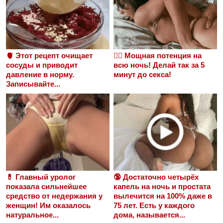
🫀 Этот рецепт очищает
❤️‍🔥 Мощная потенция на
сосуды и приводит
всю ночь! Делай так за 5
давление в норму.
минут до секса!
Записывайте...
💊 Главный уролог
🔞 Достаточно четырёх
показала сильнейшее
капель на ночь и простата
средство от недержания у
вылечится на 100% даже в
женщин! Им оказалось
75 лет. Есть у каждого
натуральное...
дома, называется...