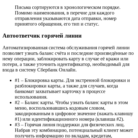
Сбербанк
Онлайн
Письма сортируются в хронологическом порядке.
•
Помимо наименования, в перечне для каждого
На
отправления указываются дата отправки, номер
windows
принятого обращения, его тип и статус.
phone
Автоответчик горячей линии
Автоматизированная система обслуживания горячей линии
позволяет узнать баланс счёта и последние произведённые по
нему операции, заблокировать карту в случае её кражи или
потери, а также уточнить идентификатор, необходимый для
входа в систему Сбербанк Онлайн.
#1 – Блокировка карты. Для экстренной блокировки и
разблокировки карты, а также для случаев, когда
банкомат захватывает карточку в процессе
использования.
#2 – Баланс карты. Чтобы узнать баланс карты в этом
меню, воспользовавшись кодовым словом,
закодированным в цифровое значение (нажать клавишу
#1) или идентификационного номера (клавиша #2).
#3 – Горячая линия поддержки для физических лиц.
Набрав эту комбинацию, потенциальный клиент может
получить информацию по вкладам, кредитам,