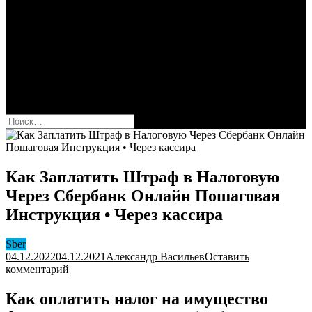
Сбербанк
Оформить карту Сбера
Взять кредит
Комиссии за переводы
Вклады для физ и юрлиц
Вопросы и ответы
Форум
кнопка режима сайта
Найти:
Как Заплатить Штраф в Налоговую
Через Сбербанк Онлайн Пошаговая
Инструкция • Через кассира
Sber
04.12.2022
04.12.2021
Александр Васильев
Оставить
к
комментарий
Как
Заплатить
Как оплатить налог на имущество
Штраф