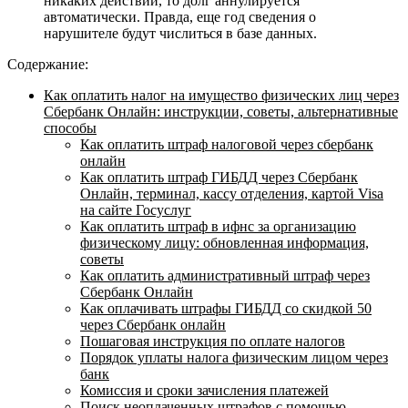
никаких действий, то долг аннулируется
автоматически. Правда, еще год сведения о
нарушителе будут числиться в базе данных.
Содержание:
Как оплатить налог на имущество физических лиц через
Сбербанк Онлайн: инструкции, советы, альтернативные
способы
Как оплатить штраф налоговой через сбербанк
онлайн
Как оплатить штраф ГИБДД через Сбербанк
Онлайн, терминал, кассу отделения, картой Visa
на сайте Госуслуг
Как оплатить штраф в ифнс за организацию
физическому лицу: обновленная информация,
советы
Как оплатить административный штраф через
Сбербанк Онлайн
Как оплачивать штрафы ГИБДД со скидкой 50
через Сбербанк онлайн
Пошаговая инструкция по оплате налогов
Порядок уплаты налога физическим лицом через
банк
Комиссия и сроки зачисления платежей
Поиск неоплаченных штрафов с помощью