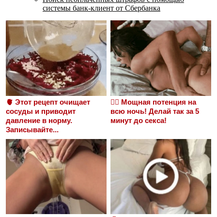
системы банк-клиент от Сбербанка
🫀 Этот рецепт очищает
❤️‍🔥 Мощная потенция на
сосуды и приводит
всю ночь! Делай так за 5
давление в норму.
минут до секса!
Записывайте...