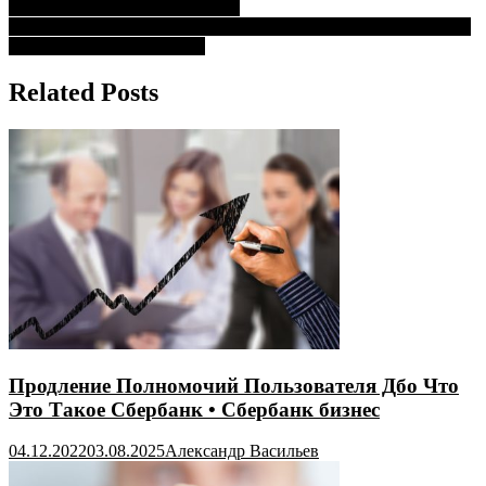
Димитрова • Полезные ссылки
по
Сбербанк Тольятти на Космонавтов Тольятти Режим Работы •
записям
Потребительские кредиты
Related Posts
Продление Полномочий Пользователя Дбо Что
Это Такое Сбербанк • Сбербанк бизнес
04.12.2022
03.08.2025
Александр Васильев