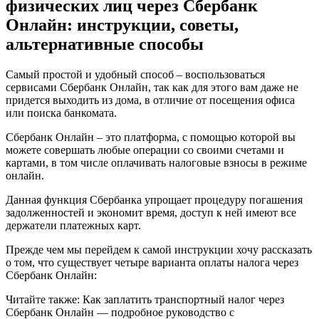
физических лиц через Сбербанк
в
Налоговую
Онлайн: инструкции, советы,
Через
альтернативные способы
Сбербанк
Онлайн
Пошаговая
Самый простой и удобный способ – воспользоваться
Инструкция
сервисами Сбербанк Онлайн, так как для этого вам даже не
•
придется выходить из дома, в отличие от посещения офиса
Через
или поиска банкомата.
кассира
Сбербанк Онлайн – это платформа, с помощью которой вы
можете совершать любые операции со своими счетами и
картами, в том числе оплачивать налоговые взносы в режиме
онлайн.
Данная функция Сбербанка упрощает процедуру погашения
задолженностей и экономит время, доступ к ней имеют все
держатели платежных карт.
Прежде чем мы перейдем к самой инструкции хочу рассказать
о том, что существует четыре варианта оплаты налога через
Сбербанк Онлайн:
Читайте также: Как заплатить транспортный налог через
Сбербанк Онлайн — подробное руководство с