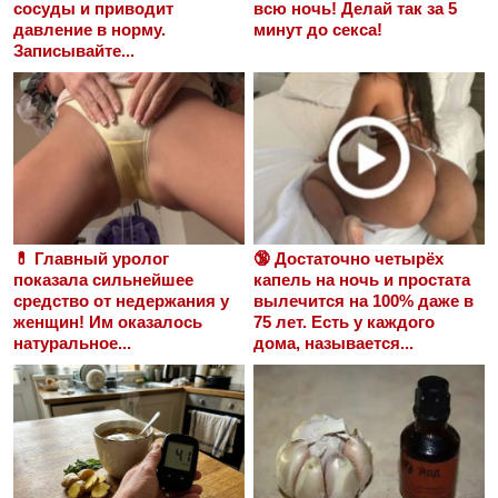
сосуды и приводит
всю ночь! Делай так за 5
давление в норму.
минут до секса!
Записывайте...
💊 Главный уролог
🔞 Достаточно четырёх
показала сильнейшее
капель на ночь и простата
средство от недержания у
вылечится на 100% даже в
женщин! Им оказалось
75 лет. Есть у каждого
натуральное...
дома, называется...