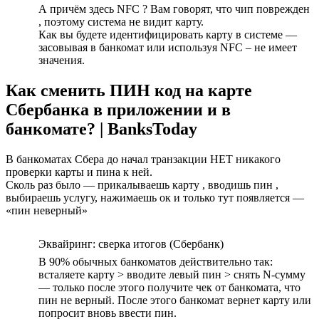
А причём здесь NFC ? Вам говорят, что чип поврежден
, поэтому система не видит карту.
Как вы будете идентифицировать карту в системе —
засовывая в банкомат или используя NFC – не имеет
значения.
Как сменить ПИН код на карте
Сбербанка в приложении и в
банкомате? | BanksToday
В банкоматах Сбера до начал транзакции НЕТ никакого
проверки карты и пина к ней.
Сколь раз было — прикалываешь карту , вводишь пин ,
выбираешь услугу, нажимаешь ок и только тут появляется —
«пин неверный»
Эквайринг: сверка итогов (Сбербанк)
В 90% обычных банкоматов действительно так:
всталяете карту > вводите левый пин > снять N-сумму
— только после этого получите чек от банкомата, что
пин не верный. После этого банкомат вернет карту или
попросит вновь ввести пин.