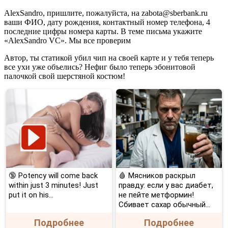
AlexSandro, пришлите, пожалуйста, на zabota@sberbank.ru
ваши ФИО, дату рождения, контактный номер телефона, 4
последние цифры номера карты. В теме письма укажите
«AlexSandro VC». Мы все проверим
Автор, ты статикой убил чип на своей карте и у тебя теперь
все ухи уже объелись? Нефиг было теперь эбонитовой
палочкой свой шерстяной костюм!
🔞 Potency will come back
🩸 Мясников раскрыл
within just 3 minutes! Just
правду: если у вас диабет,
put it on his…
не пейте метформин!
Сбивает сахар обычный...
Подробнее
Подробнее