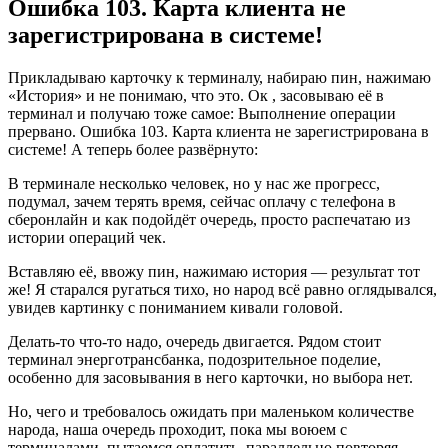
Терминале
Ошибка 103. Карта клиента не
Сбербанка
зарегистрирована в системе!
•
Утилиты
егаис
Прикладываю карточку к терминалу, набираю пин, нажимаю
«История» и не понимаю, что это. Ок , засовываю её в
терминал и получаю тоже самое: Выполнение операции
прервано. Ошибка 103. Карта клиента не зарегистрирована в
системе! А теперь более развёрнуто:
В терминале несколько человек, но у нас же прогресс,
подумал, зачем терять время, сейчас оплачу с телефона в
сберонлайн и как подойдёт очередь, просто распечатаю из
истории операций чек.
Вставляю её, ввожу пин, нажимаю история — результат тот
же! Я старался ругаться тихо, но народ всё равно оглядывался,
увидев картинку с пониманием кивали головой.
Делать-то что-то надо, очередь двигается. Рядом стоит
терминал энерготрансбанка, подозрительное поделие,
особенно для засовывания в него карточки, но выбора нет.
Но, чего и требовалось ожидать при маленьком количестве
народа, наша очередь проходит, пока мы воюем с
терминалами, пытаемся оплатить, параллельно повторяя