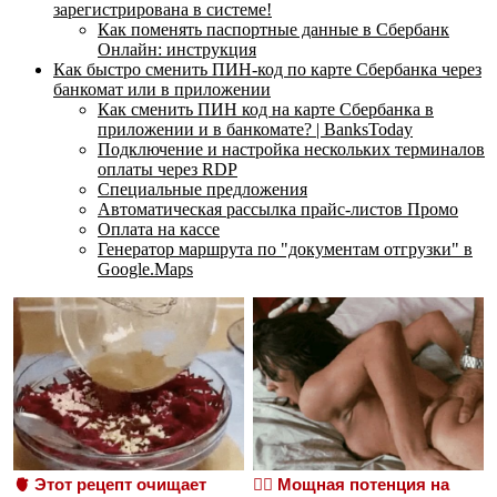
зарегистрирована в системе!
Как поменять паспортные данные в Cбербанк
Онлайн: инструкция
Как быстро сменить ПИН-код по карте Сбербанка через
банкомат или в приложении
Как сменить ПИН код на карте Сбербанка в
приложении и в банкомате? | BanksToday
Подключение и настройка нескольких терминалов
оплаты через RDP
Специальные предложения
Автоматическая рассылка прайс-листов Промо
Оплата на кассе
Генератор маршрута по "документам отгрузки" в
Google.Maps
🫀 Этот рецепт очищает
❤️‍🔥 Мощная потенция на