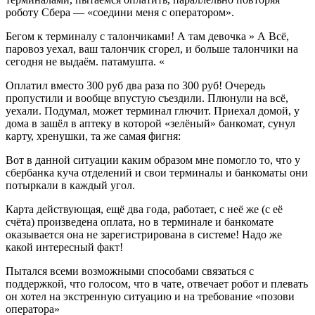
роботу Сбера — «соедини меня с оператором».
Бегом к терминалу с талончиками! А там девочка » А Всё,
паровоз уехал, ваш талончик сгорел, и больше талончики на
сегодня не выдаём. патамушта. «
Оплатил вместо 300 руб два раза по 300 руб! Очередь
пропустили и вообще впустую съездили. Плюнули на всё,
уехали. Подумал, может терминал глючит. Приехал домой, у
дома в зашёл в аптеку в которой «зелёный» банкомат, сунул
карту, хренушки, та же самая фигня:
Вот в данной ситуации каким образом мне помогло то, что у
сбербанка куча отделений и свои терминалы и банкоматы они
потыркали в каждый угол.
Карта действующая, ещё два года, работает, с неё же (с её
счёта) произведена оплата, но в терминале и банкомате
оказывается она не зарегистрирована в системе! Надо же
какой интересный факт!
Пытался всеми возможными способами связаться с
поддержкой, что голосом, что в чате, отвечает робот и плевать
он хотел на экстренную ситуацию и на требование «позови
оператора»