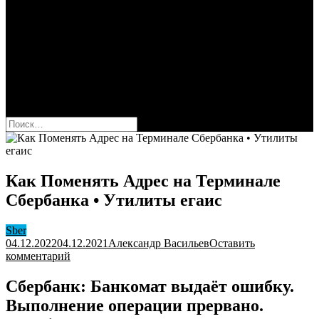
Сбербанк
Оформить карту Сбера
Взять кредит
Комиссии за переводы
Вклады для физ и юрлиц
Вопросы и ответы
Форум
кнопка режима сайта
Найти:
Как Поменять Адрес на Терминале
Сбербанка • Утилиты егаис
Sber
04.12.2022
04.12.2021
Александр Васильев
Оставить
к
комментарий
Как
Поменять
Сбербанк: Банкомат выдаёт ошибку.
Адрес
Выполнение операции прервано.
на