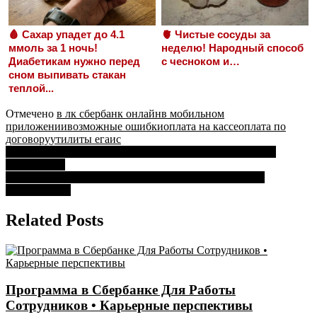
🩸 Сахар упадет до 4.1
🫀 Чистые сосуды за
ммоль за 1 ночь!
неделю! Народный способ
Диабетикам нужно перед
с чесноком и…
сном выпивать стакан
теплой...
Отмечено
в лк сбербанк онлайн
в мобильном
приложении
возможные ошибки
оплата на кассе
оплата по
договору
утилиты егаис
Навигация
Сколько Чеков в Чековой Книжке Сбербанка • Правила
оформления
по
Где Чат в Домклик от Сбербанка на Компе • Правила
записям
безопасности
Related Posts
Программа в Сбербанке Для Работы
Сотрудников • Карьерные перспективы