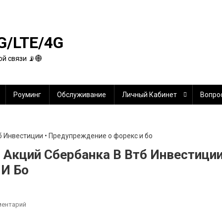
G/LTE/4G
й связи 📡🌐
Роуминг
Обслуживание
Личный Кабинет
Вопро
 Акций Сбербанка В Втб Инвестици
 И Бо
К
ментарий
Как