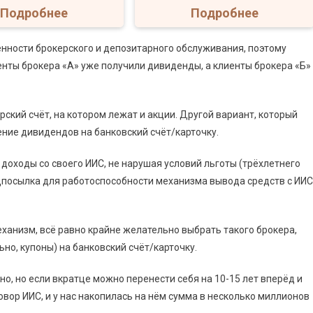
Подробнее
Подробнее
нности брокерского и депозитарного обслуживания, поэтому
иенты брокера «А» уже получили дивиденды, а клиенты брокера «Б»
ский счёт, на котором лежат и акции. Другой вариант, который
ение дивидендов на банковский счёт/карточку.
доходы со своего ИИС, не нарушая условий льготы (трёхлетнего
дпосылка для работоспособности механизма вывода средств с ИИС
ханизм, всё равно крайне желательно выбрать такого брокера,
но, купоны) на банковский счёт/карточку.
но, но если вкратце можно перенести себя на 10-15 лет вперёд и
овор ИИС, и у нас накопилась на нём сумма в несколько миллионов