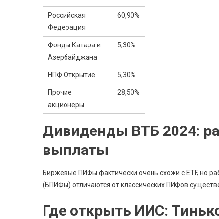
Российская
60,90%
Федерация
Фонды Катара и
5,30%
Азербайджана
НПФ Открытие
5,30%
Прочие
28,50%
акционеры
Дивиденды ВТБ 2024: р
выплаты
Биржевые ПИФы фактически очень схожи с ETF, но р
(БПИФы) отличаются от классических ПИФов существе
Где открыть ИИС: Тиньк