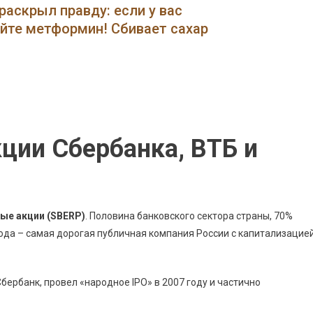
Получить
раскрыл правду: если у вас
Дивиденды
ейте метформин! Сбивает сахар
От
Акций
Сбербанка
В
Втб
Инвестиции
•
кции Сбербанка, ВТБ и
Предупреждение
О
Форекс
И
ые акции (SBERP)
Бо
. Половина банковского сектора страны, 70%
года – самая дорогая публичная компания России с капитализацие
 Сбербанк, провел «народное IPO» в 2007 году и частично