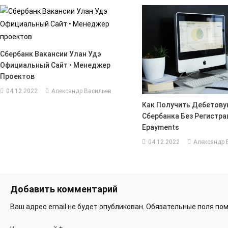
Сбербанк Вакансии Улан Удэ
Официальный Сайт • Менеджер
Проектов
04.12.2022
Александр Васильев
Как Получить Дебетову
Сбербанка Без Регистра
Epayments
04.12.2022
Александр 
Добавить комментарий
Ваш адрес email не будет опубликован.
Обязательные поля по