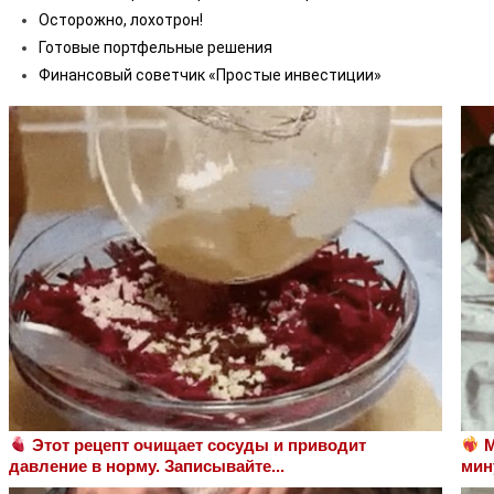
Осторожно, лохотрон!
Готовые портфельные решения
Финансовый советчик «Простые инвестиции»
Этот рецепт очищает сосуды и приводит
М
давление в норму. Записывайте...
мин