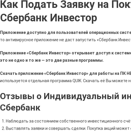
Как Подать Заявку на Пок
Пода
Заяв
Сбербанк Инвестор
На
Поку
Обли
Приложение доступно для пользователей операционных систем
В
то антивирусное приложение не даст запустить «Сбербанк Инвест
Сбер
Инве
Приложение «Сбербанк Инвестор» открывает доступ к системе 
•
это не одно и то же — это две разные программы.
Тари
И
Скачать приложение «Сбербанк Инвестор» для работы на ПК Н
Усло
используется отдельная программа QUIK. Скачать её Вы можете н
Отзывы о Индивидуальный ин
Сбербанк
Наблюдать за состоянием собственного инвестиционного счё
Выставлять заявки и совершать сделки. Покупка акций может