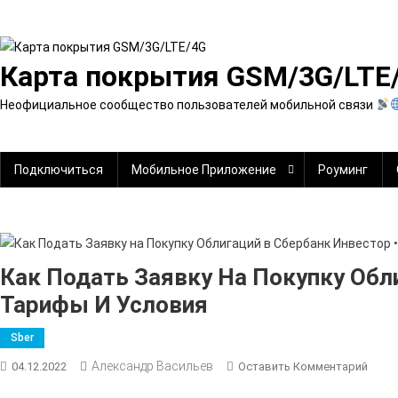
Перейти
к
содержимому
Карта покрытия GSM/3G/LTE
Неофициальное сообщество пользователей мобильной связи
Подключиться
Мобильное Приложение
Роуминг
Как Подать Заявку На Покупку Обл
Тарифы И Условия
Sber
Александр Васильев
К
04.12.2022
Оставить Комментарий
Как