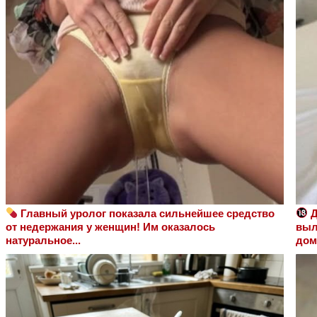
Главный уролог показала сильнейшее средство
Д
от недержания у женщин! Им оказалось
выл
натуральное...
дом