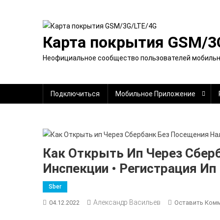
Перейти
к
содержимому
Карта покрытия GSM/3
Неофициальное сообщество пользователей мобильно
Подключиться
Мобильное Приложение
Как Открыть Ип Через Сбер
Инспекции • Регистрация Ип
Sber
Александр Васильев
04.12.2022
Оставить Ком