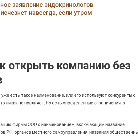
Открыть
нное заявление эндокринологов
Ип
исчезнет навсегда, если утром
Через
Сбербанк
Без
Посещения
Налоговой
Инспекции
•
ак открыть компанию без
Регистрация
Ип
в
Россельхозбанк
 уже есть такое наименование, или его используют конкуренты с
о никак не повлияет. Но есть определенные ограничения, о
трацию фирмы ООО с наименованием, включающим название
тов РФ, органов местного самоуправления, названия общественн