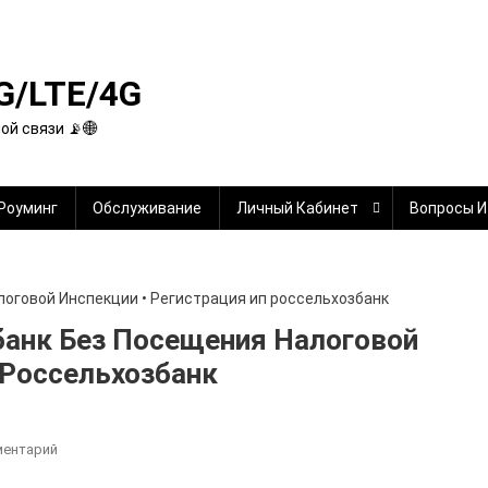
G/LTE/4G
й связи 📡🌐
Роуминг
Обслуживание
Личный Кабинет
Вопросы И
банк Без Посещения Налоговой
 Россельхозбанк
К
ментарий
Как