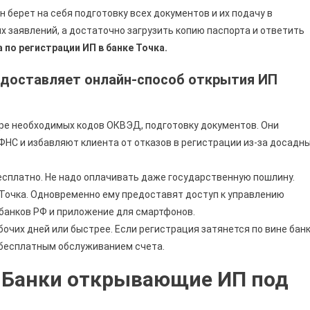
 берет на себя подготовку всех документов и их подачу в
х заявлений, а достаточно загрузить копию паспорта и ответить
по регистрации ИП в банке Точка.
едоставляет онлайн-способ открытия ИП
оре необходимых кодов ОКВЭД, подготовку документов. Они
ФНС и избавляют клиента от отказов в регистрации из-за досадн
сплатно. Не надо оплачивать даже государственную пошлину.
е Точка. Одновременно ему предоставят доступ к управлению
-банков РФ и приложение для смартфонов.
бочих дней или быстрее. Если регистрация затянется по вине бан
а бесплатным обслуживанием счета.
. Банки открывающие ИП под