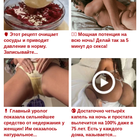
🫀 Этот рецепт очищает
❤️‍🔥 Мощная потенция на
сосуды и приводит
всю ночь! Делай так за 5
давление в норму.
минут до секса!
Записывайте...
💊 Главный уролог
🔞 Достаточно четырёх
показала сильнейшее
капель на ночь и простата
средство от недержания у
вылечится на 100% даже в
женщин! Им оказалось
75 лет. Есть у каждого
натуральное...
дома, называется...