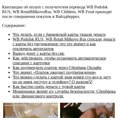
Квитанции об оплате с получателем перевода WB Podolsk
RUS, WB RetailMilkovoRus, WB Children, WB Food приходят
после совершения покупок в Вайлдберриз.
Содержание:
Что делать, если с банковской карты украли деньги
WB Podolsk RUS, WB Retail Milkovo Rus списали деньги
с карты без уведомления: что это значит и как
отключить автоплатеж
Вывод денег с карты без смс
Как действовать, чтобы остановить автоматическое
списание с карточки
Как подтвердить платеж через Сбербанк Онлайн
Что значит «Платеж ожидает подтверждения»
Что можно сделать с картой зная номер cvv-код и дату,
но не имея доступу к телефону? О разном💡
Как быстро снять деньги с чужой карты
Мошенники звонят из; службы безопасности; Сбербанка
или; финансового контроля.