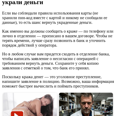
украли деньги
Деньги
с
Карты
Если вы соблюдали правила использования карты (не
Сбербанка
хранили пин-код вместе с картой и никому не сообщали ее
Без
данные), то есть шанс вернуть украденные деньги.
Подтверждения
Кода
Как именно вы должны сообщить о краже — по телефону или
Смс
лично в отделении — прописано в вашем договоре. Чтобы не
•
терять времени, лучше сразу позвонить в банк и уточнить
Вирусные
порядок действий у оператора.
приложения
Но в любом случае вам придется сходить в отделение банка,
чтобы написать заявление о несогласии с операцией с
требованием вернуть деньги. Сохраните у себя копию
заявления с отметкой о том, что банк его принял.
Поскольку кража денег — это уголовное преступление,
напишите заявление в полицию. Возможно, ваша информация
поможет быстрее вычислить и поймать преступников.