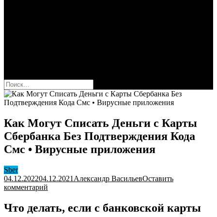
Сбербанк
Оформить карту Сбера
Взять кредит
Комиссии за переводы
Вклады для физ и юрлиц
Вопросы и ответы
Форум
кнопка режима сайта
Найти:
Как Могут Списать Деньги с Карты
Сбербанка Без Подтверждения Кода
Смс • Вирусные приложения
Sber
04.12.2022
04.12.2021
Александр Васильев
Оставить
к
комментарий
Как
Могут
Что делать, если с банковской карты
Списать