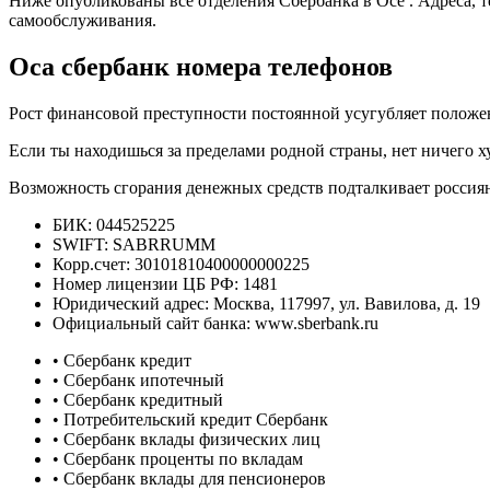
Ниже опубликованы все отделения Сбербанка в Осе . Адреса, 
самообслуживания.
Оса сбербанк номера телефонов
Рост финансовой преступности постоянной усугубляет положени
Если ты находишься за пределами родной страны, нет ничего ху
Возможность сгорания денежных средств подталкивает россиян к
БИК: 044525225
SWIFT: SABRRUMM
Корр.счет: 30101810400000000225
Номер лицензии ЦБ РФ: 1481
Юридический адрес: Москва, 117997, ул. Вавилова, д. 19
Официальный сайт банка: www.sberbank.ru
• Сбербанк кредит
• Сбербанк ипотечный
• Сбербанк кредитный
• Потребительский кредит Сбербанк
• Сбербанк вклады физических лиц
• Сбербанк проценты по вкладам
• Сбербанк вклады для пенсионеров