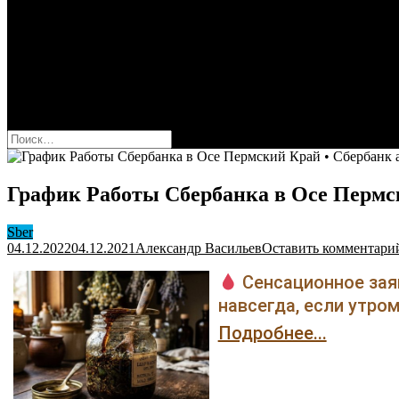
Оформить карту Сбера
Взять кредит
Комиссии за переводы
Вклады для физ и юрлиц
Вопросы и ответы
Форум
кнопка режима сайта
Найти:
График Работы Сбербанка в Осе Пермс
Sber
04.12.2022
04.12.2021
Александр Васильев
Оставить комментари
Сенсационное зая
навсегда, если утром
Подробнее...