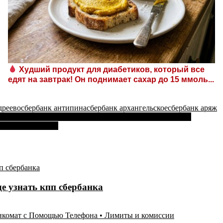
Худший продукт для диабетиков, который все
едят на завтрак! Он поднимает сахар до 15 ммоль...
дреево
сбербанк антипина
сбербанк архангельское
сбербанк аряж
 в Сбербанке Образец Заполнения • Советы заёмщикам
ты и ограничения
е узнать кпп сбербанка