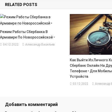
RELATED POSTS
записям
Режим Работы Сбербанка В
Армавире По Новороссийской •
04.12.2022
Александр Васильев
Как Выйти Из Личного К
Сбербанк Онлайн На Др
Телефоне • Для Мобиль
Устройств
03.12.2022
Александр 
Добавить комментарий