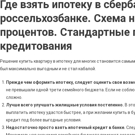
Где взять ипотеку в сберб
Выго
Брат
россельхозбанке. Схема 
Ипот
В
процентов. Стандартные
Сбер
Или
кредитования
В
Росс
•
Решение купить квартиру в ипотеку для многих становится самым
Ипот
был максимально выгодным и не стал кабалой.
С
Госп
Прежде чем оформить ипотеку, следует оценить свои возм
не превышали одной трети семейного бюджета. Если не соблюс
сложно.
Лучше всего улучшать жилищные условия постепенно.
В это
выплатить ипотеку удастся быстрее, а при желании купить в
кредит под более выгодные условия.
Недостаточно просто взять ипотечный кредит в банке.
След
Максимальная экономия семейного бюджета поможет создать 