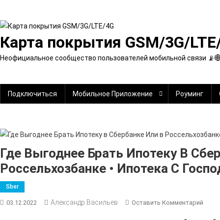
Перейти
к
содержимому
Карта покрытия GSM/3G/LTE
Неофициальное сообщество пользователей мобильной связи 📡
Подключиться
Мобильное Приложение
Роуминг
Где Выгоднее Брать Ипотеку В Сбе
Россельхозбанке • Ипотека С Госп
Sber
Александр Васильев
К
03.12.2022
Оставить Комментарий
Где