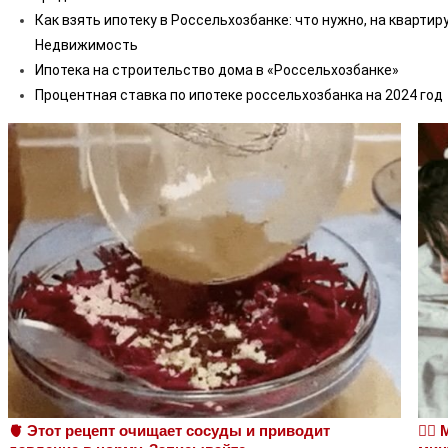
Как взять ипотеку в Россельхозбанке: что нужно, на квартир
Недвижимость
Ипотека на строительство дома в «Россельхозбанке»
Процентная ставка по ипотеке россельхозбанка на 2024 год
🫀 Этот рецепт очищает сосуды и приводит
❤️‍