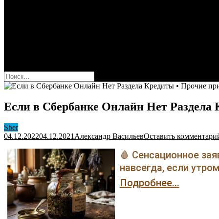
Оформить карту Сбера
Взять кредит
Комиссии за переводы
Вклады для физ и юрлиц
Вопросы и ответы
Форум
кнопка режима сайта
Найти:
Если в Сбербанке Онлайн Нет Раздела
Sber
04.12.2022
04.12.2021
Александр Васильев
Оставить комментари
🩸 Сенсационное зая
навсегда, если утром
Подробнее...